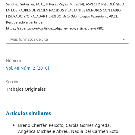
Sánchez Gutiérrez, M. C., & Pérez Reyes, M. (2014). ASPECTO PSICOLÓGICO
EN LOS PADRES DE RECIÉN NACIDOS Y LACTANTES MENORES CON LABIO
FISURADO Y/O PALADAR HENDIDO.
Acta Odontológica Venezolana
,
48
(2).
Recuperado a partir de
https://saber.ucv.ve/ojs/index.php/rev_aov/article/view/7802
Más formatos de cita
Número
Vol. 48 Núm. 2 (2010)
Sección
Trabajos Originales
Artículos similares
Breno Cherfên Peixoto, Carola Gomez Ágreda,
Angélica Michaele Abreu, Nadia Del Carmen Soto