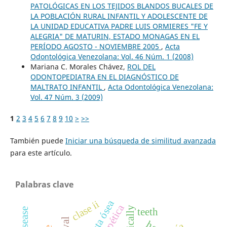
PATOLÓGICAS EN LOS TEJIDOS BLANDOS BUCALES DE
LA POBLACIÓN RURAL INFANTIL Y ADOLESCENTE DE
LA UNIDAD EDUCATIVA PADRE LUIS ORMIERES "FE Y
ALEGRIA" DE MATURIN, ESTADO MONAGAS EN EL
PERÍODO AGOSTO - NOVIEMBRE 2005
,
Acta
Odontológica Venezolana: Vol. 46 Núm. 1 (2008)
Mariana C. Morales Chávez,
ROL DEL
ODONTOPEDIATRA EN EL DIAGNÓSTICO DE
MALTRATO INFANTIL
,
Acta Odontológica Venezolana:
Vol. 47 Núm. 3 (2009)
1
2
3
4
5
6
7
8
9
10
>
>>
También puede
Iniciar una búsqueda de similitud avanzada
para este artículo.
Palabras clave
cresta ósea
clase ii
teeth