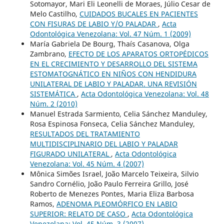
Sotomayor, Mari Eli Leonelli de Moraes, Júlio Cesar de
Melo Castilho,
CUIDADOS BUCALES EN PACIENTES
CON FISURAS DE LABIO Y/O PALADAR
,
Acta
Odontológica Venezolana: Vol. 47 Núm. 1 (2009)
María Gabriela De Bourg, Thaís Casanova, Olga
Zambrano,
EFECTO DE LOS APARATOS ORTOPÉDICOS
EN EL CRECIMIENTO Y DESARROLLO DEL SISTEMA
ESTOMATOGNÁTICO EN NIÑOS CON HENDIDURA
UNILATERAL DE LABIO Y PALADAR. UNA REVISIÓN
SISTEMÁTICA
,
Acta Odontológica Venezolana: Vol. 48
Núm. 2 (2010)
Manuel Estrada Sarmiento, Celia Sánchez Manduley,
Rosa Espinosa Fonseca, Celia Sánchez Manduley,
RESULTADOS DEL TRATAMIENTO
MULTIDISCIPLINARIO DEL LABIO Y PALADAR
FIGURADO UNILATERAL
,
Acta Odontológica
Venezolana: Vol. 45 Núm. 4 (2007)
Mônica Simões Israel, João Marcelo Teixeira, Silvio
Sandro Cornélio, João Paulo Ferreira Grillo, José
Roberto de Menezes Pontes, Maria Eliza Barbosa
Ramos,
ADENOMA PLEOMÓRFICO EN LABIO
SUPERIOR: RELATO DE CASO
,
Acta Odontológica
Venezolana: Vol. 45 Núm. 3 (2007)