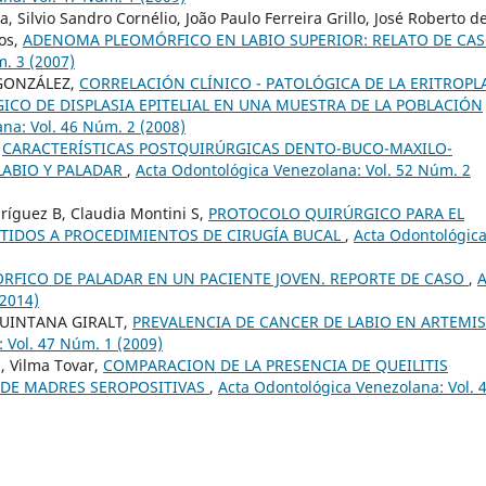
, Silvio Sandro Cornélio, João Paulo Ferreira Grillo, José Roberto d
os,
ADENOMA PLEOMÓRFICO EN LABIO SUPERIOR: RELATO DE CA
. 3 (2007)
 GONZÁLEZ,
CORRELACIÓN CLÍNICO - PATOLÓGICA DE LA ERITROPL
CO DE DISPLASIA EPITELIAL EN UNA MUESTRA DE LA POBLACIÓN
na: Vol. 46 Núm. 2 (2008)
,
CARACTERÍSTICAS POSTQUIRÚRGICAS DENTO-BUCO-MAXILO-
LABIO Y PALADAR
,
Acta Odontológica Venezolana: Vol. 52 Núm. 2
dríguez B, Claudia Montini S,
PROTOCOLO QUIRÚRGICO PARA EL
TIDOS A PROCEDIMIENTOS DE CIRUGÍA BUCAL
,
Acta Odontológic
FICO DE PALADAR EN UN PACIENTE JOVEN. REPORTE DE CASO
,
A
(2014)
UINTANA GIRALT,
PREVALENCIA DE CANCER DE LABIO EN ARTEMI
 Vol. 47 Núm. 1 (2009)
, Vilma Tovar,
COMPARACION DE LA PRESENCIA DE QUEILITIS
OS DE MADRES SEROPOSITIVAS
,
Acta Odontológica Venezolana: Vol. 