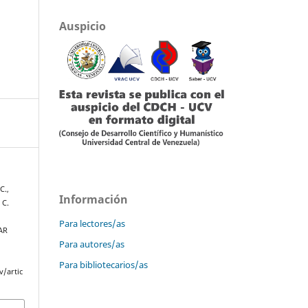
Auspicio
C.,
Información
 C.
Para lectores/as
AR
Para autores/as
Para bibliotecarios/as
v/artic