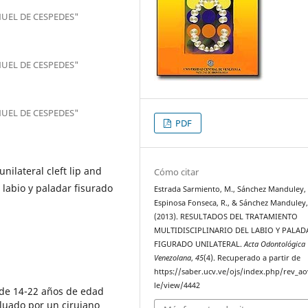
UEL DE CESPEDES"
UEL DE CESPEDES"
UEL DE CESPEDES"
PDF
unilateral cleft lip and
Cómo citar
, labio y paladar fisurado
Estrada Sarmiento, M., Sánchez Manduley, 
Espinosa Fonseca, R., & Sánchez Manduley,
(2013). RESULTADOS DEL TRATAMIENTO
MULTIDISCIPLINARIO DEL LABIO Y PALAD
FIGURADO UNILATERAL.
Acta Odontológica
Venezolana
,
45
(4). Recuperado a partir de
https://saber.ucv.ve/ojs/index.php/rev_ao
le/view/4442
s de 14-22 años de edad
aluado por un cirujano