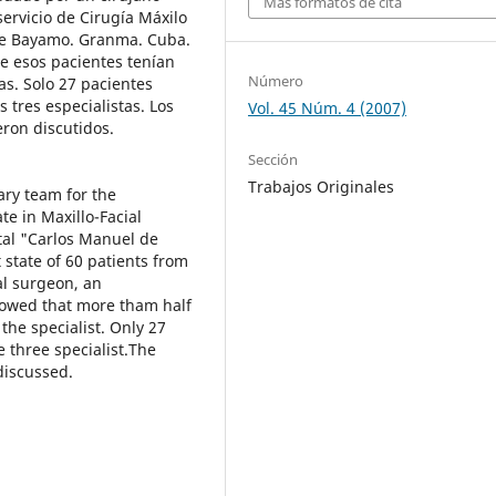
Más formatos de cita
servicio de Cirugía Máxilo
 de Bayamo. Granma. Cuba.
e esos pacientes tenían
Número
as. Solo 27 pacientes
 tres especialistas. Los
Vol. 45 Núm. 4 (2007)
eron discutidos.
Sección
Trabajos Originales
nary team for the
ate in Maxillo-Facial
ital "Carlos Manuel de
tate of 60 patients from
al surgeon, an
howed that more tham half
the specialist. Only 27
 three specialist.The
discussed.