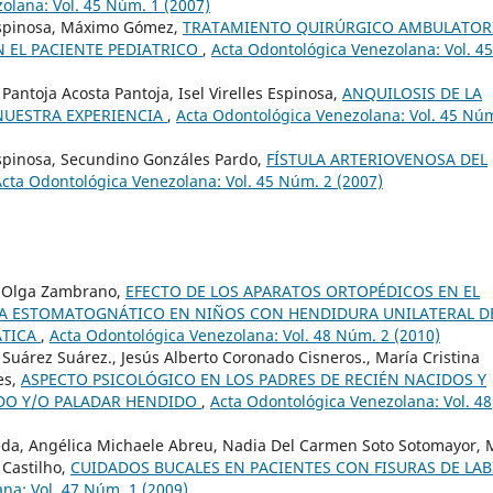
olana: Vol. 45 Núm. 1 (2007)
 Espinosa, Máximo Gómez,
TRATAMIENTO QUIRÚRGICO AMBULATOR
 EL PACIENTE PEDIATRICO
,
Acta Odontológica Venezolana: Vol. 45
antoja Acosta Pantoja, Isel Virelles Espinosa,
ANQUILOSIS DE LA
NUESTRA EXPERIENCIA
,
Acta Odontológica Venezolana: Vol. 45 Núm
Espinosa, Secundino Gonzáles Pardo,
FÍSTULA ARTERIOVENOSA DEL
cta Odontológica Venezolana: Vol. 45 Núm. 2 (2007)
, Olga Zambrano,
EFECTO DE LOS APARATOS ORTOPÉDICOS EN EL
MA ESTOMATOGNÁTICO EN NIÑOS CON HENDIDURA UNILATERAL D
ÁTICA
,
Acta Odontológica Venezolana: Vol. 48 Núm. 2 (2010)
Suárez Suárez., Jesús Alberto Coronado Cisneros., María Cristina
es,
ASPECTO PSICOLÓGICO EN LOS PADRES DE RECIÉN NACIDOS Y
DO Y/O PALADAR HENDIDO
,
Acta Odontológica Venezolana: Vol. 48
eda, Angélica Michaele Abreu, Nadia Del Carmen Soto Sotomayor, 
 Castilho,
CUIDADOS BUCALES EN PACIENTES CON FISURAS DE LAB
na: Vol. 47 Núm. 1 (2009)