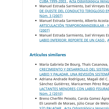
CUBA 1999-2003
,
Acta Odontológica Venez
Manuel Estrada Sarmiento, Isel Virreyes
DE QUISTE DEL CONDUCTO TIROGLOSO EN
Núm. 3 (2007)
Manuel Estrada Sarmiento, Alberto Acosta P
ARTICULACIÓN TEMPOROMANDIBULAR - 
(2007)
Manuel Estrada Sarmiento, Isel Virreyes 
LABIO INFERIOR: REPORTE DE UN CASO
,
A
Artículos similares
María Gabriela De Bourg, Thaís Casanova
CRECIMIENTO Y DESARROLLO DEL SISTE
LABIO Y PALADAR. UNA REVISIÓN SISTEM
Adriana Andrade Rodríguez, Magali del C. 
Sánchez Gutiérrez, Maricarmen Pérez Rey
LACTANTES MENORES CON LABIO FISURA
Núm. 2 (2010)
Breno Cherfên Peixoto, Carola Gomez Ágr
Eli Leonelli de Moraes, Júlio Cesar de Melo
Y/O PALADAR
,
Acta Odontológica Venezola