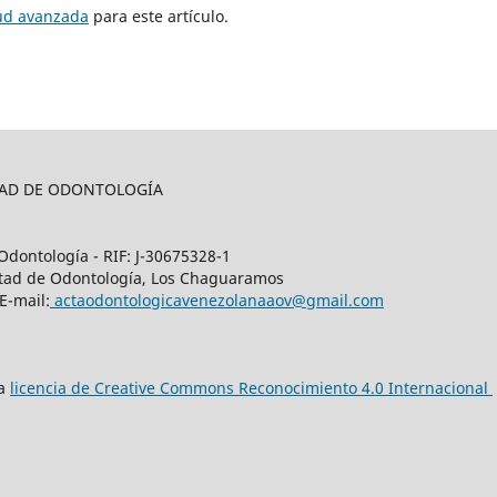
tud avanzada
para este artículo.
LTAD DE ODONTOLOGÍA
Odontología - RIF: J-30675328-1
cultad de Odontología, Los Chaguaramos
E-mail:
actaodontologicavenezolanaaov@gmail.com
na
licencia de Creative Commons Reconocimiento 4.0 Internacional