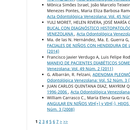
Mônica Simões Israel, João Marcelo Teixeira
Menezes Pontes, Maria Eliza Barbosa Ram
Acta Odontológica Venezolana: Vol. 45 Núm
YULI MORET, HELEN RIVERA, JOSÉ MARÍA
BUCAL CON DIAGNÓSTICO HISTOPATOLÓGI
VENEZOLANA
,
Acta Odontológica Venezola
Ma. de las N. Hernández, Ma. E. Guerra G
FACIALES DE NIÑOS CON HENDIDURA DE 
(2014)
Francisco Javier Verdugo A, Luis Felipe Ro
MANEJO DE PACIENTES DIABÉTICOS SOME
Venezolana: Vol. 49 Núm. 2 (2011)
G. Albarrán, R. Felzani,
ADENOMA PLEOMÓR
Odontológica Venezolana: Vol. 52 Núm. 3 
JUAN CARLOS QUINTANA DIAZ, MAYRIM Q
1996-2006
,
Acta Odontológica Venezolana:
William Carrasco C., María Elena Guerra G.
ANGULAR EN NIÑOS VIH(+) y VIH(-), HIJ
Núm. 3 (2008)
1
2
3
4
5
6
7
>
>>