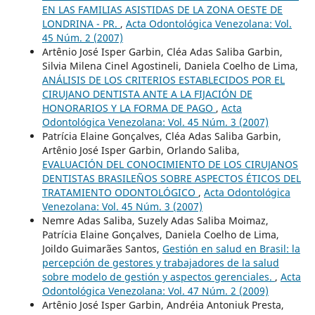
EN LAS FAMILIAS ASISTIDAS DE LA ZONA OESTE DE
LONDRINA - PR.
,
Acta Odontológica Venezolana: Vol.
45 Núm. 2 (2007)
Artênio José Isper Garbin, Cléa Adas Saliba Garbin,
Silvia Milena Cinel Agostineli, Daniela Coelho de Lima,
ANÁLISIS DE LOS CRITERIOS ESTABLECIDOS POR EL
CIRUJANO DENTISTA ANTE A LA FIJACIÓN DE
HONORARIOS Y LA FORMA DE PAGO
,
Acta
Odontológica Venezolana: Vol. 45 Núm. 3 (2007)
Patrícia Elaine Gonçalves, Cléa Adas Saliba Garbin,
Artênio José Isper Garbin, Orlando Saliba,
EVALUACIÓN DEL CONOCIMIENTO DE LOS CIRUJANOS
DENTISTAS BRASILEÑOS SOBRE ASPECTOS ÉTICOS DEL
TRATAMIENTO ODONTOLÓGICO
,
Acta Odontológica
Venezolana: Vol. 45 Núm. 3 (2007)
Nemre Adas Saliba, Suzely Adas Saliba Moimaz,
Patrícia Elaine Gonçalves, Daniela Coelho de Lima,
Joildo Guimarães Santos,
Gestión en salud en Brasil: la
percepción de gestores y trabajadores de la salud
sobre modelo de gestión y aspectos gerenciales.
,
Acta
Odontológica Venezolana: Vol. 47 Núm. 2 (2009)
Artênio José Isper Garbin, Andréia Antoniuk Presta,