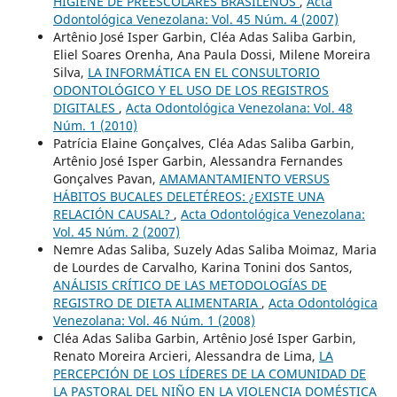
HIGIENE DE PREESCOLARES BRASILEÑOS
,
Acta
Odontológica Venezolana: Vol. 45 Núm. 4 (2007)
Artênio José Isper Garbin, Cléa Adas Saliba Garbin,
Eliel Soares Orenha, Ana Paula Dossi, Milene Moreira
Silva,
LA INFORMÁTICA EN EL CONSULTORIO
ODONTOLÓGICO Y EL USO DE LOS REGISTROS
DIGITALES
,
Acta Odontológica Venezolana: Vol. 48
Núm. 1 (2010)
Patrícia Elaine Gonçalves, Cléa Adas Saliba Garbin,
Artênio José Isper Garbin, Alessandra Fernandes
Gonçalves Pavan,
AMAMANTAMIENTO VERSUS
HÁBITOS BUCALES DELETÉREOS: ¿EXISTE UNA
RELACIÓN CAUSAL?
,
Acta Odontológica Venezolana:
Vol. 45 Núm. 2 (2007)
Nemre Adas Saliba, Suzely Adas Saliba Moimaz, Maria
de Lourdes de Carvalho, Karina Tonini dos Santos,
ANÁLISIS CRÍTICO DE LAS METODOLOGÍAS DE
REGISTRO DE DIETA ALIMENTARIA
,
Acta Odontológica
Venezolana: Vol. 46 Núm. 1 (2008)
Cléa Adas Saliba Garbin, Artênio José Isper Garbin,
Renato Moreira Arcieri, Alessandra de Lima,
LA
PERCEPCIÓN DE LOS LÍDERES DE LA COMUNIDAD DE
LA PASTORAL DEL NIÑO EN LA VIOLENCIA DOMÉSTICA