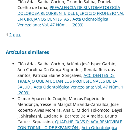
Cléa Adas Saliba Garbin, Orlando Saliba, Daniela
Coelho de Lima,
PREVALENCIA DE SINTOMATOLOGÍA
DOLOROSA RECURRENTE DEL EJERCICIO PROFESIONAL
EN CIRUJANOS DENTISTAS
,
Acta Odontológica
Venezolana: Vol. 47 Núm. 1 (2009)
1
2
>
>>
Artículos similares
Cléa Adas Saliba Garbin, Artênio José Isper Garbin,
Ana Carolina Da Graça Fagundes, Renata Reis dos
Santos, Patrícia Elaine Gonçalves,
ACCIDENTES DE
TRABAJO QUE AFECTAN LOS PROFESIONALES DE LA
SALUD
,
Acta Odontológica Venezolana: Vol. 47 Núm. 1
(2009)
Osmar Aparecido Cuoghi, Marcos Rogério de
Mendonça, Yésselin Margot Miranda-Zamalloa, José
Roberto Alves Moreira, Ana C. Midori Tokomoto, Daysi
J. Shirakashi, Luciana R. Barreto De Almeida, Bruno
Catucci Squassina,
QUAD-HELIX VS PLACA REMOVIBLE
CON TORNILLO DE EXPANSIÓN
,
Acta Odontológica