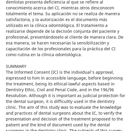
dentistas presenta deficiencia al que se refiere al
conocimiento acerca del CI, mientras otros desconocen
totalmente el tema. Su aplicación no se realiza de manera
satisfactoria, y la autorización es el documento más
utilizado en la clínica odontológica. El tratamiento a
realizarse depende de la decisión conjunta del paciente y
profesional, presentándoselo al cliente de manera clara. De
esa manera, se hacen necesarias la sensibilización y
capacitación de los profesionales para la práctica del CI
como rutina en la clínica odontológica.
SUMMARY
The Informed Consent (IC) is the individual's approval,
expressed to him in accessible language, before beginning
the treatment, being its ethical-lawful aspects based in
Dentistry Ethic, Civil and Penal Code, and in the 196/96
Resolution. Although it is important as judicial protection for
the dental surgeon, it is difficultly used in the dentistry
clinic. The aim of this study was to evaluate the knowledge
and practices of dental surgeons about the IC, to verify the
presentation and decision of the treatment proposed to the
patient and the kind of document used by the dental
surgeons in the dentistry clinic. The subjects of this survey