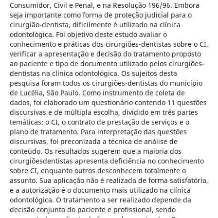
Consumidor, Civil e Penal, e na Resolução 196/96. Embora
seja importante como forma de proteção judicial para o
cirurgião-dentista, dificilmente é utilizado na clínica
odontológica. Foi objetivo deste estudo avaliar o
conhecimento e práticas dos cirurgiões-dentistas sobre o CI,
verificar a apresentação e decisão do tratamento proposto
ao paciente e tipo de documento utilizado pelos cirurgiões-
dentistas na clínica odontológica. Os sujeitos desta
pesquisa foram todos os cirurgiões-dentistas do município
de Lucélia, São Paulo. Como instrumento de coleta de
dados, foi elaborado um questionário contendo 11 questões
discursivas e de múltipla escolha, dividido em três partes
temáticas: o CI, o contrato de prestação de serviços e o
plano de tratamento. Para interpretação das questões
discursivas, foi preconizada a técnica de análise de
conteúdo. Os resultados sugerem que a maioria dos
cirurgiõesdentistas apresenta deficiência no conhecimento
sobre CI, enquanto outros desconhecem totalmente o
assunto. Sua aplicação não é realizada de forma satisfatória,
e a autorização é o documento mais utilizado na clínica
odontológica. O tratamento a ser realizado depende da
decisão conjunta do paciente e profissional, sendo