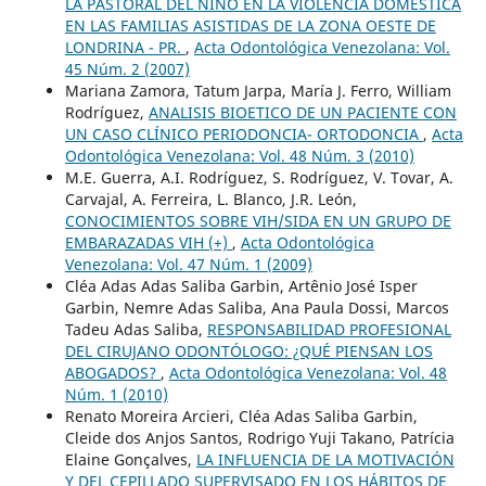
LA PASTORAL DEL NIÑO EN LA VIOLENCIA DOMÉSTICA
EN LAS FAMILIAS ASISTIDAS DE LA ZONA OESTE DE
LONDRINA - PR.
,
Acta Odontológica Venezolana: Vol.
45 Núm. 2 (2007)
Mariana Zamora, Tatum Jarpa, María J. Ferro, William
Rodríguez,
ANALISIS BIOETICO DE UN PACIENTE CON
UN CASO CLÍNICO PERIODONCIA- ORTODONCIA
,
Acta
Odontológica Venezolana: Vol. 48 Núm. 3 (2010)
M.E. Guerra, A.I. Rodríguez, S. Rodríguez, V. Tovar, A.
Carvajal, A. Ferreira, L. Blanco, J.R. León,
CONOCIMIENTOS SOBRE VIH/SIDA EN UN GRUPO DE
EMBARAZADAS VIH (+)
,
Acta Odontológica
Venezolana: Vol. 47 Núm. 1 (2009)
Cléa Adas Adas Saliba Garbin, Artênio José Isper
Garbin, Nemre Adas Saliba, Ana Paula Dossi, Marcos
Tadeu Adas Saliba,
RESPONSABILIDAD PROFESIONAL
DEL CIRUJANO ODONTÓLOGO: ¿QUÉ PIENSAN LOS
ABOGADOS?
,
Acta Odontológica Venezolana: Vol. 48
Núm. 1 (2010)
Renato Moreira Arcieri, Cléa Adas Saliba Garbin,
Cleide dos Anjos Santos, Rodrigo Yuji Takano, Patrícia
Elaine Gonçalves,
LA INFLUENCIA DE LA MOTIVACIÓN
Y DEL CEPILLADO SUPERVISADO EN LOS HÁBITOS DE