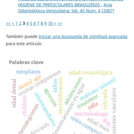
HIGIENE DE PREESCOLARES BRASILEÑOS
,
Acta
Odontológica Venezolana: Vol. 45 Núm. 4 (2007)
<<
<
1
2
3
4
5
6
7
8
9
10
>
>>
También puede
Iniciar una búsqueda de similitud avanzada
para este artículo.
Palabras clave
resinas compuestas
neoplasm
edad cronológica
dental age
adolescentes
maltrato infantil
microfiltración
niños
edad dental
almacenamiento en agua
agresión
lesiones vasculares
vih/sida
odontopediatra
treatment
children
talla
hemangiomas
microleakage
resin composite
edad ósea
geh
hiv/aids