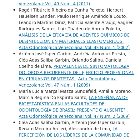
Venezolana: Vol. 49 Núm. 4 (2011)
Rogéli Tibúrcio Ribeiro da Cunha Peixoto, Herbert
Haueisen Sander, Paulo Henrique Amêndola Couto,
Leandro Martins Diniz, Patrícia Valente Araújo, Vagner
Rodrigues Santos, Luiz Thadeu de Abreu Poletto,
ANÁLISIS DE LA EFICACIA DE AGENTES QUÍMICOS DE
DESINFECCIÓN EN MATERIALES ELASTOMÉRICOS
,
Acta Odontológica Venezolana: Vol. 45 Núm. 1 (2007)
Artênio José Isper Garbin, Andréia Antoniuk Presta,
Cléa Adas Saliba Garbin, Orlando Saliba, Daniela
Coelho de Lima,
PREVALENCIA DE SINTOMATOLOGÍA
DOLOROSA RECURRENTE DEL EJERCICIO PROFESIONAL
EN CIRUJANOS DENTISTAS
,
Acta Odontológica
Venezolana: Vol. 47 Núm. 1 (2009)
Maria Lúcia Marçal Mazza Sundefeld, Amália Moreno,
Márcia Regina Do Espírito Santo,
LA ENSEÑANZA DE
BIOESTADÍSTICA EN LAS FACULTADES DE
ODONTOLOGÍA DE BRASIL: PRESENTE O AUSENTE?
,
Acta Odontológica Venezolana: Vol. 47 Núm. 2 (2009)
Cléa Adas Saliba Garbin, Artênio José Isper Garbin,
Renato Moreira Arcieri, Alessandra de Lima,
LA
PERCEPCIÓN DE LOS LÍDERES DE LA COMUNIDAD DE