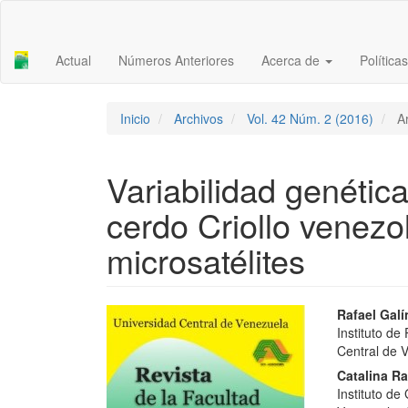
Navegación
principal
Contenido
Actual
Números Anteriores
Acerca de
Política
principal
Barra
lateral
Inicio
Archivos
Vol. 42 Núm. 2 (2016)
Ar
Variabilidad genétic
cerdo Criollo venez
microsatélites
Barra
Conte
Rafael Gal
Instituto d
lateral
princi
Central de 
del
del
Catalina R
Instituto d