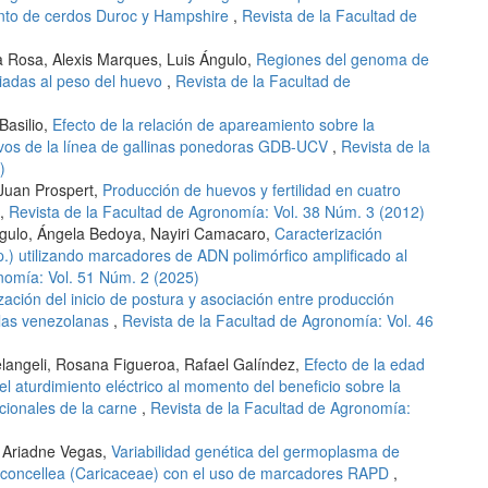
ento de cerdos Duroc y Hampshire
,
Revista de la Facultad de
a Rosa, Alexis Marques, Luis Ángulo,
Regiones del genoma de
iadas al peso del huevo
,
Revista de la Facultad de
Basilio,
Efecto de la relación de apareamiento sobre la
huevos de la línea de gallinas ponedoras GDB-UCV
,
Revista de la
)
 Juan Prospert,
Producción de huevos y fertilidad en cuatro
,
Revista de la Facultad de Agronomía: Vol. 38 Núm. 3 (2012)
ngulo, Ángela Bedoya, Nayiri Camacaro,
Caracterización
.) utilizando marcadores de ADN polimórfico amplificado al
nomía: Vol. 51 Núm. 2 (2025)
zación del inicio de postura y asociación entre producción
ollas venezolanas
,
Revista de la Facultad de Agronomía: Vol. 46
elangeli, Rosana Figueroa, Rafael Galíndez,
Efecto de la edad
del aturdimiento eléctrico al momento del beneficio sobre la
cionales de la carne
,
Revista de la Facultad de Agronomía:
, Ariadne Vegas,
Variabilidad genética del germoplasma de
asconcellea (Caricaceae) con el uso de marcadores RAPD
,