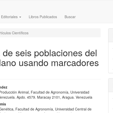
s Editoriales
Libros Publicados
Buscar
tículos Científicos
a de seis poblaciones del
olano usando marcadores
nido
índez
e Producción Animal, Facultad de Agronomía, Universidad
pal
Venezuela. Apdo. 4579. Maracay 2101, Aragua. Venezuela
amis
e Genética, Facultad de Agronomía, Universidad Central de