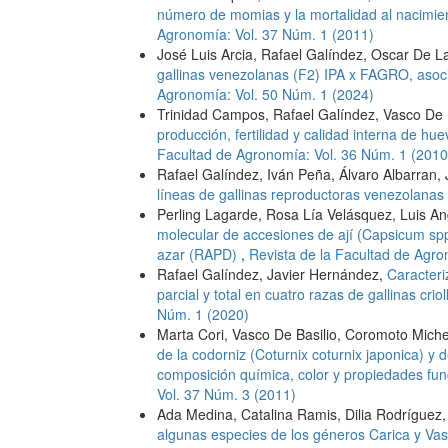
número de momias y la mortalidad al nacimi
Agronomía: Vol. 37 Núm. 1 (2011)
José Luis Arcia, Rafael Galíndez, Oscar De L
gallinas venezolanas (F2) IPA x FAGRO, asoc
Agronomía: Vol. 50 Núm. 1 (2024)
Trinidad Campos, Rafael Galíndez, Vasco De 
producción, fertilidad y calidad interna de 
Facultad de Agronomía: Vol. 36 Núm. 1 (2010
Rafael Galíndez, Iván Peña, Álvaro Albarran,
líneas de gallinas reproductoras venezolanas
Perling Lagarde, Rosa Lía Velásquez, Luis A
molecular de accesiones de ají (Capsicum spp
azar (RAPD)
,
Revista de la Facultad de Agro
Rafael Galíndez, Javier Hernández,
Caracteri
parcial y total en cuatro razas de gallinas cri
Núm. 1 (2020)
Marta Cori, Vasco De Basilio, Coromoto Mich
de la codorniz (Coturnix coturnix japonica) y 
composición química, color y propiedades fun
Vol. 37 Núm. 3 (2011)
Ada Medina, Catalina Ramis, Dilia Rodríguez
algunas especies de los géneros Carica y V