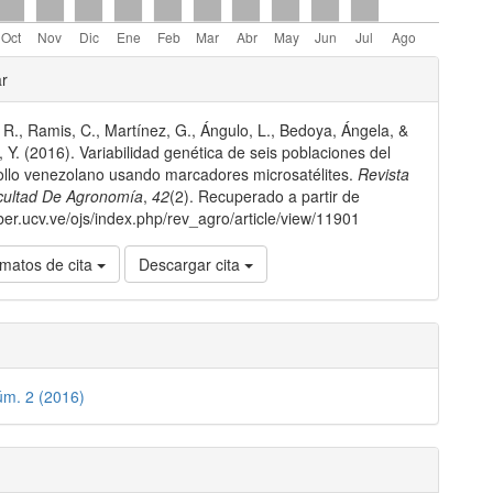
les
ar
 R., Ramis, C., Martínez, G., Ángulo, L., Bedoya, Ángela, &
lo
, Y. (2016). Variabilidad genética de seis poblaciones del
ollo venezolano usando marcadores microsatélites.
Revista
cultad De Agronomía
,
42
(2). Recuperado a partir de
aber.ucv.ve/ojs/index.php/rev_agro/article/view/11901
matos de cita
Descargar cita
úm. 2 (2016)