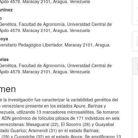
lo
Apdo 4579. Maracay 2101, Aragua. Venezuela
rtínez
o
e Genética, Facultad de Agronomía, Universidad Central de
Apdo 4579. Maracay 2101, Aragua. Venezuela
E
doya
u
iversitario Pedagógico Libertador. Maracay 2101, Aragua.
a
arías
e Genética, Facultad de Agronomía, Universidad Central de
Apdo 4579. Maracay 2101, Aragua. Venezuela
men
de la investigación fue caracterizar la variabilidad genética del
lo venezolano presente en los estados Apure, Barinas y
nezuela, utilizando 13 marcadores microsatélites. Se tomaron
 ADN genómico de folículos pilosos de 171 individuos en seis
 venezolanas: Masaguaral (22), El Socorro (26) y Guayabal
stado Guarico; Arismendi (31) en el estado Barinas;
(29) y Cunaviche (32) en el estado Apure. Se amplificaron 13