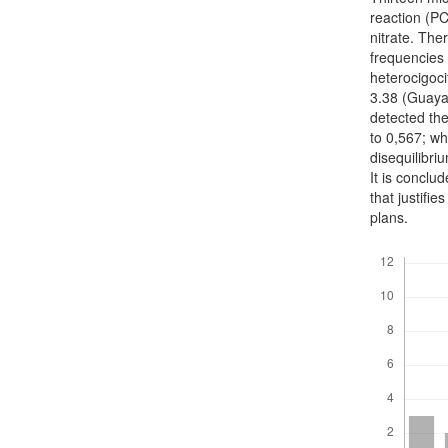
reaction (PC
nitrate. The
frequencies
heterocigoc
3.38 (Guayab
detected the
to 0,567; wh
disequilibr
It is conclu
that justifi
plans.
Descargas