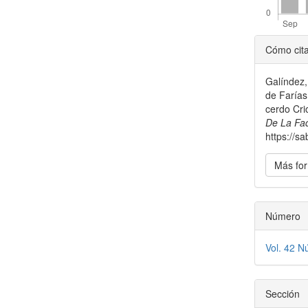
Detal
Cómo cit
del
Galíndez,
artícu
de Farías
cerdo Cri
De La Fa
https://s
Más for
Número
Vol. 42 N
Sección