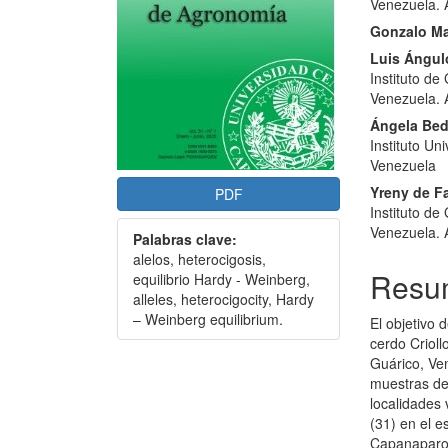
artículo
artícu
Venezuela. 
Gonzalo Ma
Luis Ángul
Instituto d
Venezuela. 
Ángela Be
Instituto Un
Venezuela
Yreny de F
PDF
Instituto d
Venezuela. 
Palabras clave:
alelos, heterocigosis,
Resu
equilibrio Hardy - Weinberg,
alleles, heterocigocity, Hardy
– Weinberg equilibrium.
El objetivo 
cerdo Criol
Guárico, Ve
muestras de
localidades
(31) en el e
Capanaparo 