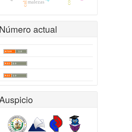
malezas
Número actual
Auspicio