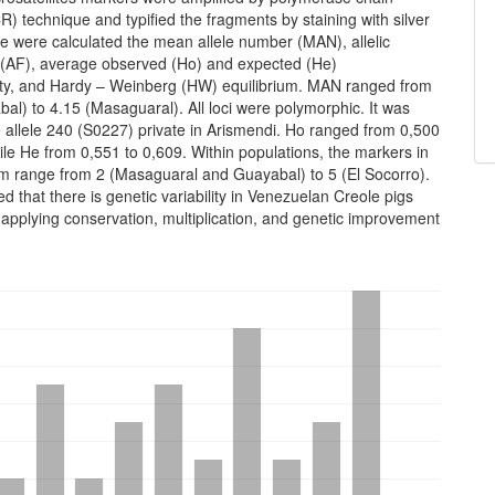
R) technique and typified the fragments by staining with silver
re were calculated the mean allele number (MAN), allelic
 (AF), average observed (Ho) and expected (He)
ity, and Hardy – Weinberg (HW) equilibrium. MAN ranged from
al) to 4.15 (Masaguaral). All loci were polymorphic. It was
 allele 240 (S0227) private in Arismendi. Ho ranged from 0,500
ile He from 0,551 to 0,609. Within populations, the markers in
ium range from 2 (Masaguaral and Guayabal) to 5 (El Socorro).
ded that there is genetic variability in Venezuelan Creole pigs
es applying conservation, multiplication, and genetic improvement