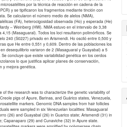
icrosatélites por la técnica de reacción en cadena de la
PCR) y se tipificaron los fragmentos mediante tinción con
lata. Se calcularon el número medio de alelos (NMA),
 alélicas (FA), heterocigosidad observada (Ho) y esperada (He)
o Hardy – Weinberg (HW). NMA estuvo en el intervalo de 3,38
 4,15 (Masaguaral). Todos los loci resultaron polimórficos. Se
lelo 240 (S0227) privado en Arismendi. Ho osciló entre 0,500 y
ras que He entre 0,551 y 0,609. Dentro de las poblaciones los
en desequilibrio variaron de 2 (Masaguaral y Guayabal) a 5
. Se concluye que existe variabilidad genética en los cerdos
ezolanos lo que justifica aplicar planes de conservación,
ón y mejora genética.
e of the research was to characterize the genetic variability of
Creole pigs of Apure, Barinas, and Guárico states, Venezuela,
rosatellite markers. Genomic DNA samples from hair follicles
iduals were sampled in six Venezuelan localities: Masaguaral
orro (26) and Guayabal (26) in Guarico state; Arismendi (31) in
te; Capanaparo (29) and Cunaviche (32) in Apure state.
crosatellites markers were amplified by polymerase chain