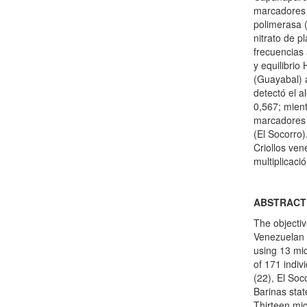
marcadores m
polimerasa (
nitrato de p
frecuencias
y equilibri
(Guayabal) a
detectó el a
0,567; mient
marcadores 
(El Socorro)
Criollos ven
multiplicaci
ABSTRACT
The objectiv
Venezuelan 
using 13 mic
of 171 indiv
(22), El Soc
Barinas sta
Thirteen mi