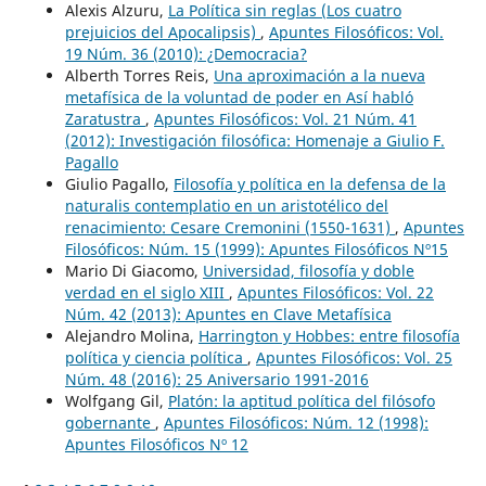
Alexis Alzuru,
La Política sin reglas (Los cuatro
prejuicios del Apocalipsis)
,
Apuntes Filosóficos: Vol.
19 Núm. 36 (2010): ¿Democracia?
Alberth Torres Reis,
Una aproximación a la nueva
metafísica de la voluntad de poder en Así habló
Zaratustra
,
Apuntes Filosóficos: Vol. 21 Núm. 41
(2012): Investigación filosófica: Homenaje a Giulio F.
Pagallo
Giulio Pagallo,
Filosofía y política en la defensa de la
naturalis contemplatio en un aristotélico del
renacimiento: Cesare Cremonini (1550-1631)
,
Apuntes
Filosóficos: Núm. 15 (1999): Apuntes Filosóficos Nº15
Mario Di Giacomo,
Universidad, filosofía y doble
verdad en el siglo XIII
,
Apuntes Filosóficos: Vol. 22
Núm. 42 (2013): Apuntes en Clave Metafísica
Alejandro Molina,
Harrington y Hobbes: entre filosofía
política y ciencia política
,
Apuntes Filosóficos: Vol. 25
Núm. 48 (2016): 25 Aniversario 1991-2016
Wolfgang Gil,
Platón: la aptitud política del filósofo
gobernante
,
Apuntes Filosóficos: Núm. 12 (1998):
Apuntes Filosóficos Nº 12