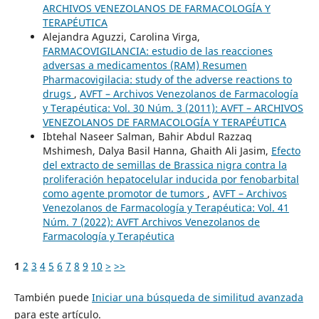
ARCHIVOS VENEZOLANOS DE FARMACOLOGÍA Y
TERAPÉUTICA
Alejandra Aguzzi, Carolina Virga,
FARMACOVIGILANCIA: estudio de las reacciones
adversas a medicamentos (RAM) Resumen
Pharmacovigilacia: study of the adverse reactions to
drugs
,
AVFT – Archivos Venezolanos de Farmacología
y Terapéutica: Vol. 30 Núm. 3 (2011): AVFT – ARCHIVOS
VENEZOLANOS DE FARMACOLOGÍA Y TERAPÉUTICA
Ibtehal Naseer Salman, Bahir Abdul Razzaq
Mshimesh, Dalya Basil Hanna, Ghaith Ali Jasim,
Efecto
del extracto de semillas de Brassica nigra contra la
proliferación hepatocelular inducida por fenobarbital
como agente promotor de tumors
,
AVFT – Archivos
Venezolanos de Farmacología y Terapéutica: Vol. 41
Núm. 7 (2022): AVFT Archivos Venezolanos de
Farmacología y Terapéutica
1
2
3
4
5
6
7
8
9
10
>
>>
También puede
Iniciar una búsqueda de similitud avanzada
para este artículo.