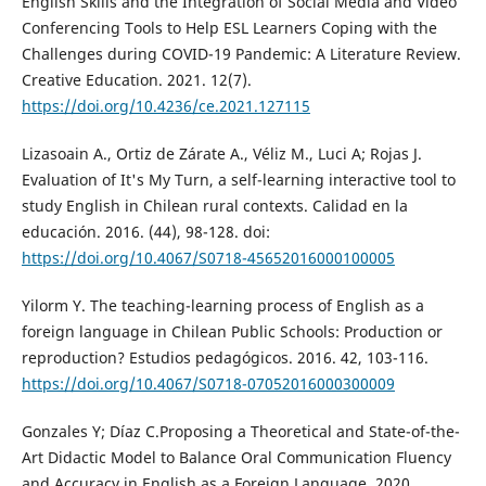
English Skills and the Integration of Social Media and Video
Conferencing Tools to Help ESL Learners Coping with the
Challenges during COVID-19 Pandemic: A Literature Review.
Creative Education. 2021. 12(7).
https://doi.org/10.4236/ce.2021.127115
Lizasoain A., Ortiz de Zárate A., Véliz M., Luci A; Rojas J.
Evaluation of It's My Turn, a self-learning interactive tool to
study English in Chilean rural contexts. Calidad en la
educación. 2016. (44), 98-128. doi:
https://doi.org/10.4067/S0718-45652016000100005
Yilorm Y. The teaching-learning process of English as a
foreign language in Chilean Public Schools: Production or
reproduction? Estudios pedagógicos. 2016. 42, 103-116.
https://doi.org/10.4067/S0718-07052016000300009
Gonzales Y; Díaz C.Proposing a Theoretical and State-of-the-
Art Didactic Model to Balance Oral Communication Fluency
and Accuracy in English as a Foreign Language. 2020.