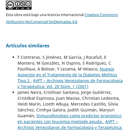
Esta obra está bajo una licencia internacional
Creative Commons
Atribución-NoComercial-SinDerivadas 4.0
.
Artículos similares
F Contreras, S Jiménez, M García, J Rocafull, E
Montero, M González, N Ospino, S Rodríguez, C
Fouilloux, A Bolívar, Y Lezama, M Velasco,
Nuevos
Aspectos en el Tratamiento de la Diabetes Mellitus
Tipo 2
,
AVFT – Archivos Venezolanos de Farmacología
y Terapéutica: Vol. 20 Núm. 1 (2001)
James Neira, Cristhian Santana, Jorge Gutiérrez,
Cristóbal Espinoza, Juan Masías, Christian Ledesma,
Heidi Marín, Lizeth Albuja, Mercedes Castillo, Silvia
Sánchez, Cinthya Galora, Judith Guzmán, Maryuri
Guamán,
Inmunofenotipo como predictor pronostico
en pacientes con leucemia mieloide aguda
,
AVFT –
Archivos Venezolanos de Farmacología y Terapéutica: