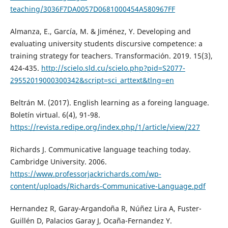
teaching/3036F7DA0057D0681000454A580967FF
Almanza, E., García, M. & Jiménez, Y. Developing and
evaluating university students discursive competence: a
training strategy for teachers. Transformación. 2019. 15(3),
424-435.
http://scielo.sld.cu/scielo.php?pid=S2077-
29552019000300342&script=sci_arttext&tlng=en
Beltrán M. (2017). English learning as a foreing language.
Boletín virtual. 6(4), 91-98.
https://revista.redipe.org/index.php/1/article/view/227
Richards J. Communicative language teaching today.
Cambridge University. 2006.
https://www.professorjackrichards.com/wp-
content/uploads/Richards-Communicative-Language.pdf
Hernandez R, Garay-Argandoña R, Núñez Lira A, Fuster-
Guillén D, Palacios Garay J, Ocaña-Fernandez Y.