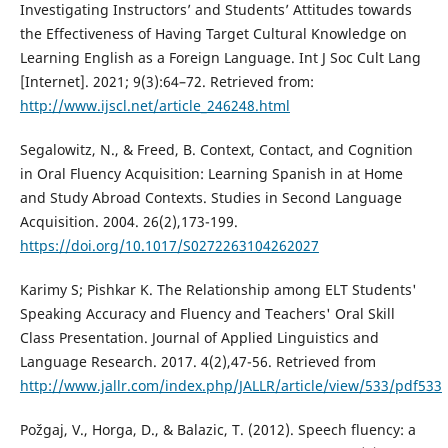
Investigating Instructors’ and Students’ Attitudes towards
the Effectiveness of Having Target Cultural Knowledge on
Learning English as a Foreign Language. Int J Soc Cult Lang
[Internet]. 2021; 9(3):64–72. Retrieved from:
http://www.ijscl.net/article_246248.html
Segalowitz, N., & Freed, B. Context, Contact, and Cognition
in Oral Fluency Acquisition: Learning Spanish in at Home
and Study Abroad Contexts. Studies in Second Language
Acquisition. 2004. 26(2),173-199.
https://doi.org/10.1017/S0272263104262027
Karimy S; Pishkar K. The Relationship among ELT Students'
Speaking Accuracy and Fluency and Teachers' Oral Skill
Class Presentation. Journal of Applied Linguistics and
Language Research. 2017. 4(2),47-56. Retrieved from
http://www.jallr.com/index.php/JALLR/article/view/533/pdf533
Požgaj, V., Horga, D., & Balazic, T. (2012). Speech fluency: a