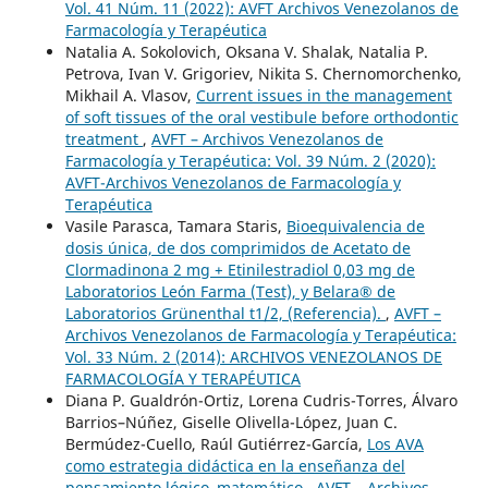
Vol. 41 Núm. 11 (2022): AVFT Archivos Venezolanos de
Farmacología y Terapéutica
Natalia A. Sokolovich, Oksana V. Shalak, Natalia P.
Petrova, Ivan V. Grigoriev, Nikita S. Chernomorchenko,
Mikhail A. Vlasov,
Current issues in the management
of soft tissues of the oral vestibule before orthodontic
treatment
,
AVFT – Archivos Venezolanos de
Farmacología y Terapéutica: Vol. 39 Núm. 2 (2020):
AVFT-Archivos Venezolanos de Farmacología y
Terapéutica
Vasile Parasca, Tamara Staris,
Bioequivalencia de
dosis única, de dos comprimidos de Acetato de
Clormadinona 2 mg + Etinilestradiol 0,03 mg de
Laboratorios León Farma (Test), y Belara® de
Laboratorios Grünenthal t1/2, (Referencia).
,
AVFT –
Archivos Venezolanos de Farmacología y Terapéutica:
Vol. 33 Núm. 2 (2014): ARCHIVOS VENEZOLANOS DE
FARMACOLOGÍA Y TERAPÉUTICA
Diana P. Gualdrón-Ortiz, Lorena Cudris-Torres, Álvaro
Barrios–Núñez, Giselle Olivella-López, Juan C.
Bermúdez-Cuello, Raúl Gutiérrez-García,
Los AVA
como estrategia didáctica en la enseñanza del
pensamiento lógico–matemático
,
AVFT – Archivos