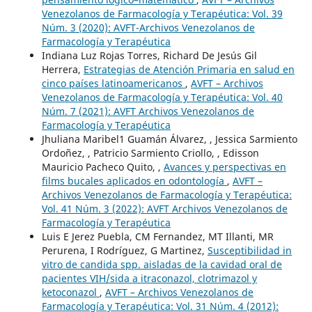
Venezolanos de Farmacología y Terapéutica: Vol. 39
Núm. 3 (2020): AVFT-Archivos Venezolanos de
Farmacología y Terapéutica
Indiana Luz Rojas Torres, Richard De Jesús Gil
Herrera,
Estrategias de Atención Primaria en salud en
cinco países latinoamericanos
,
AVFT – Archivos
Venezolanos de Farmacología y Terapéutica: Vol. 40
Núm. 7 (2021): AVFT Archivos Venezolanos de
Farmacología y Terapéutica
Jhuliana Maribel1 Guamán Álvarez, , Jessica Sarmiento
Ordoñez, , Patricio Sarmiento Criollo, , Edisson
Mauricio Pacheco Quito, ,
Avances y perspectivas en
films bucales aplicados en odontología
,
AVFT –
Archivos Venezolanos de Farmacología y Terapéutica:
Vol. 41 Núm. 3 (2022): AVFT Archivos Venezolanos de
Farmacología y Terapéutica
Luis E Jerez Puebla, CM Fernandez, MT Illanti, MR
Perurena, I Rodríguez, G Martinez,
Susceptibilidad in
vitro de candida spp. aisladas de la cavidad oral de
pacientes VIH/sida a itraconazol, clotrimazol y
ketoconazol
,
AVFT – Archivos Venezolanos de
Farmacología y Terapéutica: Vol. 31 Núm. 4 (2012):