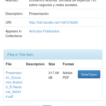
Abstract:
Encuentro Android. Jornada de expertos TIC
sobre negocios y redes sociales.
Description:
Presentación
URI:
http://hdl.handle.net/10872/9269
Appears in
Artículos Publicados
Collections:
Files in This Item:
File
Description
Size
Format
Presentaci
317.08
Adobe
View/Open
ón_Encue
kB
PDF
ntro Androi
d_El Nacio
nal_26041
4.pdf