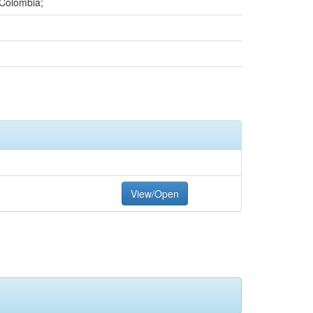
 Colombia;
View/Open