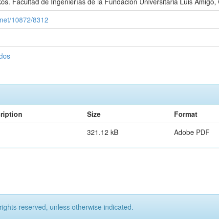
s. Facultad de Ingenierías de la Fundación Universitaria Luis Amigó,
e.net/10872/8312
ados
ription
Size
Format
321.12 kB
Adobe PDF
rights reserved, unless otherwise indicated.