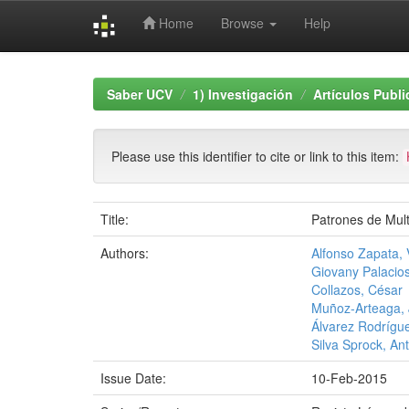
Home
Browse
Help
Skip
navigation
Saber UCV
1) Investigación
Artículos Publ
Please use this identifier to cite or link to this item:
Title:
Patrones de Mult
Authors:
Alfonso Zapata, 
Giovany Palacios
Collazos, César
Muñoz-Arteaga,
Álvarez Rodrígue
Silva Sprock, An
Issue Date:
10-Feb-2015