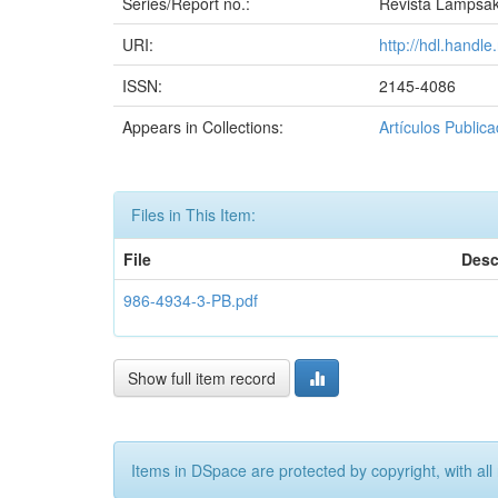
Series/Report no.:
Revista Lámpsako
URI:
http://hdl.handl
ISSN:
2145-4086
Appears in Collections:
Artículos Public
Files in This Item:
File
Desc
986-4934-3-PB.pdf
Show full item record
Items in DSpace are protected by copyright, with all 