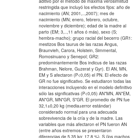
aditivo por el método de máxima verosimilitud
restringida que incluyó los efectos fijos: año de
nacimiento (AN; 2001,..,2007); mes de
nacimiento (MN; enero, febrero, octubre,
noviembre y diciembre); edad de la madre al
parto (EM; 3,..,11 años ó más), sexo (S;
hembra-macho); grupo racial del becerro (GR1:
mestizos Bos taurus de las razas Angus,
Braunvieh, Carora, Holstein, Simmental,
Romosinuano y Senepol; GR2:
predominantemente Bos indicus de las razas
Brahman, Nelore, Guzerat y Gyr). El AN, MN,
EM y S afectaron (P<0,05) el PN. El efecto de
GR no fue significativo. Se estudiaron todas las
interacciones incluyendo en el modelo definitivo
sólo las significativas (P<0,05) AN*MN, AN*EM,
AN*GR, MN*GR, S*GR. El promedio de PN fue
32,1±0,20 kg (media±error estándar)
considerado normal para una adecuada
sobrevivencia de la cría y de la madre. Las
variables que más afectaron el PN fueron AN
(entre años extremos se presentaron
diferencias de 5,35 kg; 17,8 %), S (los machos