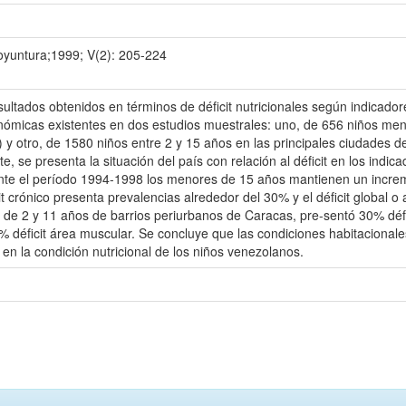
oyuntura;1999; V(2): 205-224
sultados obtenidos en términos de déficit nutricionales según indicado
onómicas existentes en dos estudios muestrales: uno, de 656 niños me
) y otro, de 1580 niños entre 2 y 15 años en las principales ciudades 
 se presenta la situación del país con relación al déficit en los indic
ante el período 1994-1998 los menores de 15 años mantienen un increme
t crónico presenta prevalencias alrededor del 30% y el déficit global 
de 2 y 11 años de barrios periurbanos de Caracas, pre-sentó 30% défici
% déficit área muscular. Se concluye que las condiciones habitacionale
l en la condición nutricional de los niños venezolanos.