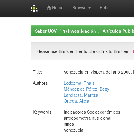
Home
Browse
Help
Skip
navigation
Saber UCV
1) Investigación
Artículos Publ
Please use this identifier to cite or link to this item:
Title:
Venezuela en víspera del año 2000. 
Authors:
Ledezma, Thaís
Méndez de Pérez, Betty
Landaeta, Maritza
Ortega, Alicia
Keywords:
Indicadores Socioeconómicos
antropometría nutricional
niños
Venezuela