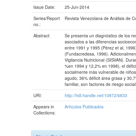
Issue Date:
25-Jun-2014
Series/Report
Revista Venezolana de Análisis de C
no.:
Abstract:
Se presenta un diagnóstico de los re
asociados a las diferencias socioec
entre 1991 y 1995 (Pérez et al, 1996
(Fundacredesa, 1996). Adicionalmente,
Vigilancia Nutricional (SISVAN). Dur
%en 1994 y 12,2% en 1998), el défici
socialmente más vulnerable de niños 
agudo, 36% déficit área grasa y 30,7
familiar, son factores de riesgo socia
URI:
http://hdl.handle.net/10872/6833
Appears in
Artículos Publicados
Collections: