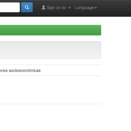
Sign on to:
Language
iones socioeconómicas