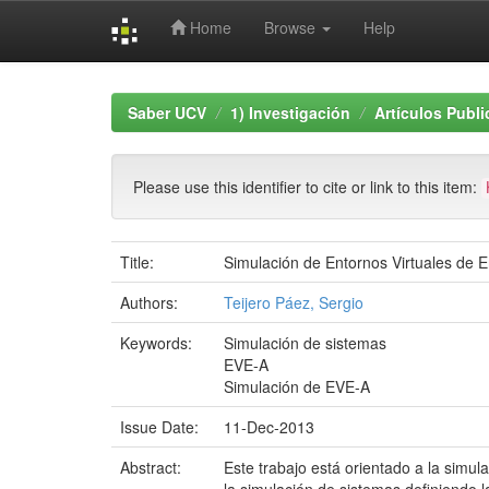
Home
Browse
Help
Skip
navigation
Saber UCV
1) Investigación
Artículos Publ
Please use this identifier to cite or link to this item:
Title:
Simulación de Entornos Virtuales de 
Authors:
Teijero Páez, Sergio
Keywords:
Simulación de sistemas
EVE-A
Simulación de EVE-A
Issue Date:
11-Dec-2013
Abstract:
Este trabajo está orientado a la simul