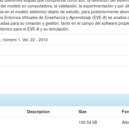
as diferentes etapas que comprende como son: la definición del sistema,
del modelo en computadora, la validación, la experimentación y por últi
 en el modelo sistémico objeto de estudio, para posteriormente abordar
os Entornos Virtuales de Enseñanza y Aprendizaje (EVE-A) se analiza d
lizadas para su creación y gestión, tanto en el campo del software propi
témico para el EVE-A y su simulación.
, número 1, Vol. 22 - 2010
Description
Size
For
145.54 kB
Ado