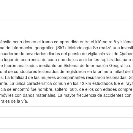
ránsito ocurridos en el tramo comprendido entre el kilómetro 8 y kilómet
a de información geográfico (SIG). Metodología Se realizó una investiga
 cuaderno de novedades diarias del puesto de vigilancia vial de Quíbor,
ada lugar de ocurrencia de cada uno de los accidentes registrados para
ue fueron analizados mediante un Sistema de Información Geográfica. 
total de conductores lesionados de registraron en la primera mitad del 
s. La totalidad de las mujeres acompañantes resultaron lesionadas. Só
nte. La única característica común en los 42 km estudiados fue el raya
cia se encontró fue hombre, soltero, 50% de ellos con edades compren
tomóviles con daños materiales. La mayor frecuencia de accidentes con 
rales de la vía.