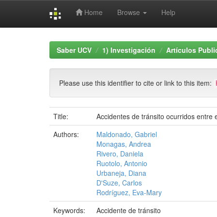
Home
Browse
Help
Skip
navigation
Saber UCV
1) Investigación
Artículos Publ
Please use this identifier to cite or link to this item:
Title:
Accidentes de tránsito ocurridos entre 
Authors:
Maldonado, Gabriel
Monagas, Andrea
Rivero, Daniela
Ruotolo, Antonio
Urbaneja, Diana
D'Suze, Carlos
Rodríguez, Eva-Mary
Keywords:
Accidente de tránsito