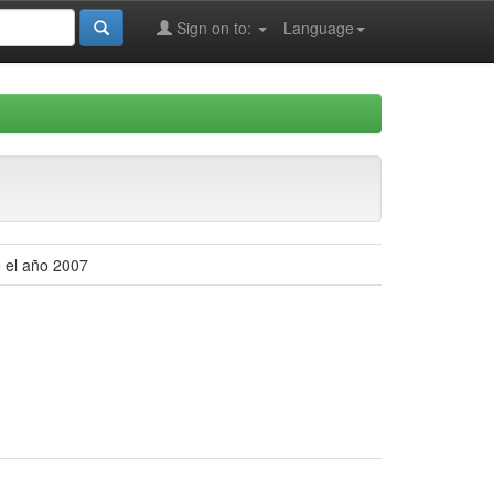
Sign on to:
Language
e el año 2007