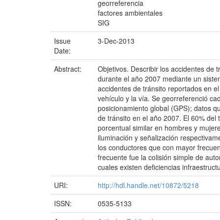
georreferencia
factores ambientales
SIG
Issue
3-Dec-2013
Date:
Abstract:
Objetivos. Describir los accidentes de t
durante el año 2007 mediante un sistem
accidentes de tránsito reportados en el
vehículo y la vía. Se georreferenció c
posicionamiento global (GPS); datos q
de tránsito en el año 2007. El 60% del 
porcentual similar en hombres y mujere
iluminación y señalización respectivame
los conductores que con mayor frecuen
frecuente fue la colisión simple de au
cuales existen deficiencias infraestructu
URI:
http://hdl.handle.net/10872/5218
ISSN:
0535-5133