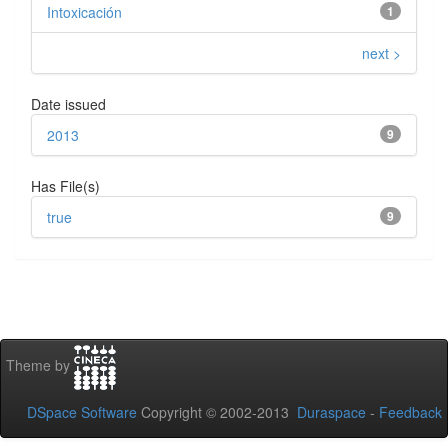
Intoxicación
1
next >
Date issued
2013
9
Has File(s)
true
9
Theme by
DSpace Software
Copyright © 2002-2013
Duraspace
-
Feedback