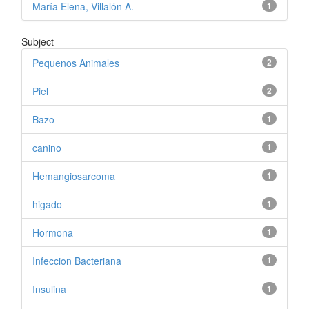
María Elena, Villalón A.
1
Subject
Pequenos Animales
2
Piel
2
Bazo
1
canino
1
Hemangiosarcoma
1
higado
1
Hormona
1
Infeccion Bacteriana
1
Insulina
1