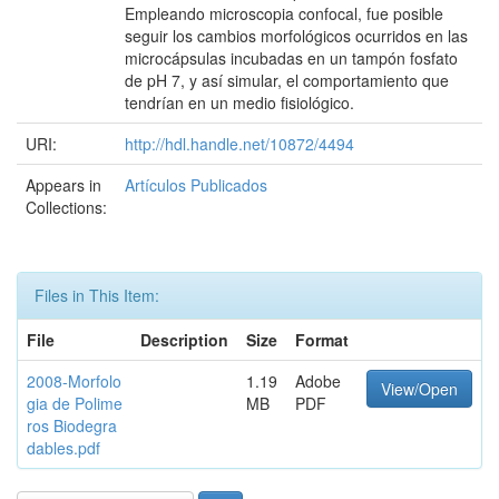
Empleando microscopia confocal, fue posible
seguir los cambios morfológicos ocurridos en las
microcápsulas incubadas en un tampón fosfato
de pH 7, y así simular, el comportamiento que
tendrían en un medio fisiológico.
URI:
http://hdl.handle.net/10872/4494
Appears in
Artículos Publicados
Collections:
Files in This Item:
File
Description
Size
Format
2008-Morfolo
1.19
Adobe
View/Open
gia de Polime
MB
PDF
ros Biodegra
dables.pdf