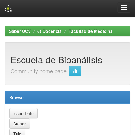
Skip
navigation
Saber UCV
6) Docencia
Facultad de Medicina
Escuela de Bioanálisis
Community home page
Browse