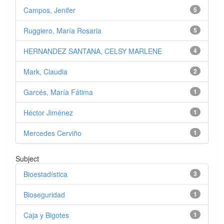
Campos, Jenifer
5
Ruggiero, María Rosaria
5
HERNANDEZ SANTANA, CELSY MARLENE
4
Mark, Claudia
2
Garcés, María Fátima
1
Héctor Jiménez
1
Mercedes Cerviño
1
Subject
Bioestadística
3
Bioseguridad
1
Caja y Bigotes
1