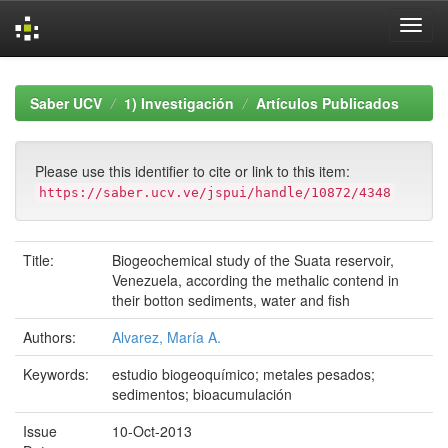
Skip
navigation
Saber UCV
1) Investigación
Artículos Publicados
Please use this identifier to cite or link to this item:
https://saber.ucv.ve/jspui/handle/10872/4348
Title:
Biogeochemical study of the Suata reservoir,
Venezuela, according the methalic contend in
their botton sediments, water and fish
Authors:
Alvarez, María A.
Keywords:
estudio biogeoquímico; metales pesados;
sedimentos; bioacumulación
Issue
10-Oct-2013