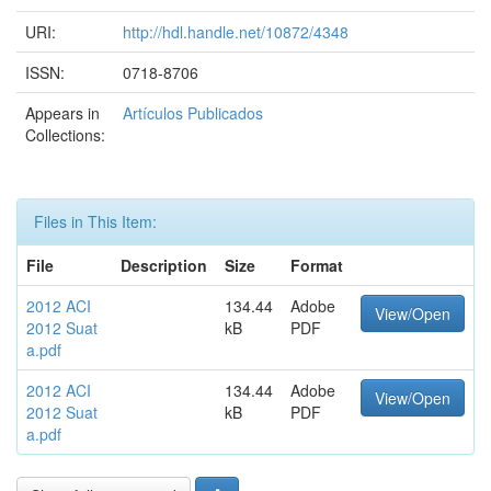
URI:
http://hdl.handle.net/10872/4348
ISSN:
0718-8706
Appears in
Artículos Publicados
Collections:
Files in This Item:
File
Description
Size
Format
2012 ACI
134.44
Adobe
View/Open
2012 Suat
kB
PDF
a.pdf
2012 ACI
134.44
Adobe
View/Open
2012 Suat
kB
PDF
a.pdf