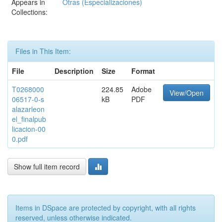
Appears in
Otras (Especializaciones)
Collections:
Files in This Item:
File
Description
Size
Format
T0268000
224.85
Adobe
View/Open
06517-0-s
kB
PDF
alazarleon
el_finalpub
licacion-00
0.pdf
Show full item record
Items in DSpace are protected by copyright, with all rights
reserved, unless otherwise indicated.