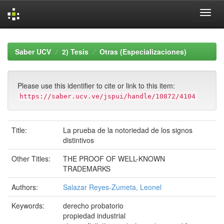
Skip
navigation
Saber UCV
2) Tesis
Otras (Especializaciones)
Please use this identifier to cite or link to this item:
https://saber.ucv.ve/jspui/handle/10872/4104
Title:
La prueba de la notoriedad de los signos
distintivos
Other Titles:
THE PROOF OF WELL-KNOWN
TRADEMARKS
Authors:
Salazar Reyes-Zumeta, Leonel
Keywords:
derecho probatorio
propiedad industrial