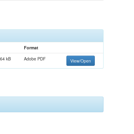
Format
.64 kB
Adobe PDF
View/Open