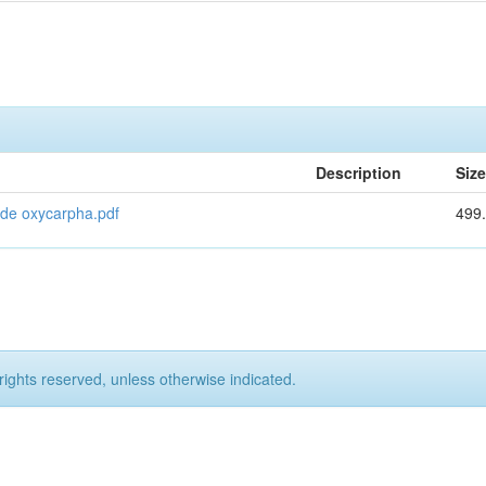
Description
Size
 de oxycarpha.pdf
499
rights reserved, unless otherwise indicated.