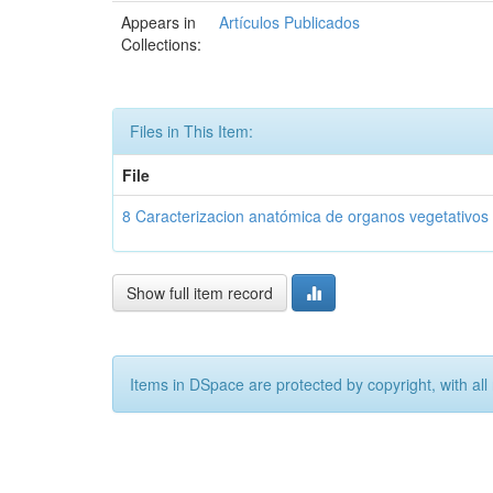
Appears in
Artículos Publicados
Collections:
Files in This Item:
File
8 Caracterizacion anatómica de organos vegetativos
Show full item record
Items in DSpace are protected by copyright, with all 