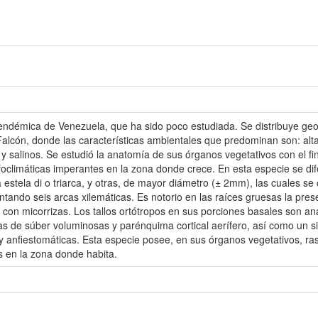
endémica de Venezuela, que ha sido poco estudiada. Se distribuye ge
Falcón, donde las características ambientales que predominan son: alta
y salinos. Se estudió la anatomía de sus órganos vegetativos con el fin
foclimáticas imperantes en la zona donde crece. En esta especie se dif
stela di o triarca, y otras, de mayor diámetro (± 2mm), las cuales se 
ntando seis arcas xilemáticas. Es notorio en las raíces gruesas la pre
ón con micorrizas. Los tallos ortótropos en sus porciones basales son 
as de súber voluminosas y parénquima cortical aerífero, así como un s
 y anfiestomáticas. Esta especie posee, en sus órganos vegetativos, ra
s en la zona donde habita.