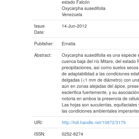
estado Falcón
Oxycarpha suaedifolia
Venezuela
Issue
14-Jun-2012
Date:
Publisher:
Ernstia
Abstract:
Oxycarpha suaedifolia es una especie 
cuenca baja del río Mitare, del estado 
precipitaciones, así como suelos secos 
de adaptabilidad a las condiciones eda
delgadas (<1 mm de diámetro) con una e
aún en zonas alejadas del ápice, prese
esclerifica fuertemente, y su asociaci
notoria en ambos la presencia de célul
Las hojas son suculentas, equifaciales
las condiciones ambientales imperante
URI:
http://hdl.handle.net/10872/3179
ISSN:
0252-8274