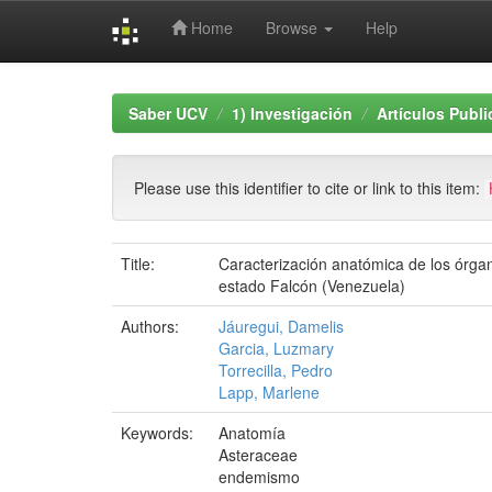
Home
Browse
Help
Skip
navigation
Saber UCV
1) Investigación
Artículos Publ
Please use this identifier to cite or link to this item:
Title:
Caracterización anatómica de los órgan
estado Falcón (Venezuela)
Authors:
Jáuregui, Damelis
Garcia, Luzmary
Torrecilla, Pedro
Lapp, Marlene
Keywords:
Anatomía
Asteraceae
endemismo