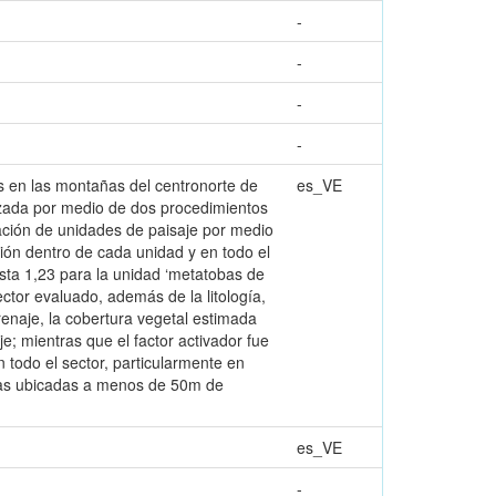
-
-
-
-
 en las montañas del centronorte de
es_VE
lizada por medio de dos procedimientos
uación de unidades de paisaje por medio
sión dentro de cada unidad y en todo el
hasta 1,23 para la unidad ‘metatobas de
ctor evaluado, además de la litología,
drenaje, la cobertura vegetal estimada
e; mientras que el factor activador fue
n todo el sector, particularmente en
avas ubicadas a menos de 50m de
es_VE
-