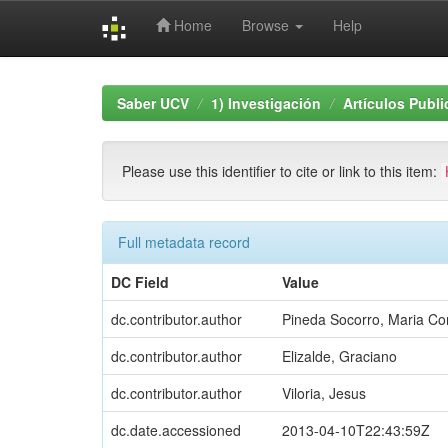
Home
Browse
Help
Skip
navigation
Saber UCV
1) Investigación
Artículos Publ
Please use this identifier to cite or link to this item:
Full metadata record
DC Field
Value
dc.contributor.author
Pineda Socorro, Maria Co
dc.contributor.author
Elizalde, Graciano
dc.contributor.author
Viloria, Jesus
dc.date.accessioned
2013-04-10T22:43:59Z