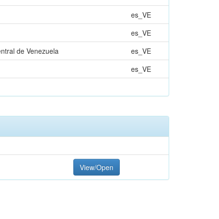
es_VE
es_VE
entral de Venezuela
es_VE
es_VE
View/Open