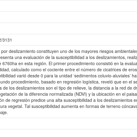
72/3131
por deslizamiento constituyen uno de los mayores riesgos ambientales
resenta una evaluación de la susceptibilidad a los deslizamientos, rea
de 6760ha en esta región. El primer procedimiento consistió en la eval
lidad, calculado como el cociente entre el número de cicatrices de ero
ptibilidad varió desde 0 para la unidad ‘sedimentos coluvio-aluviales’ 
gundo procedimiento, basado en regresión logística, reveló que en el se
s de los deslizamientos son el tipo de relieve, la distancia a la red de 
getación de la diferencia normalizada (NDVI) y la ubicación en el paisaj
ión de regresión predice una alta susceptibilidad a los deslizamientos e
tura vegetal. Tal susceptibilidad aumenta en formas de terreno cónc
naje.