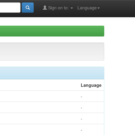
Sign on to:
Language
Language
-
-
-
-