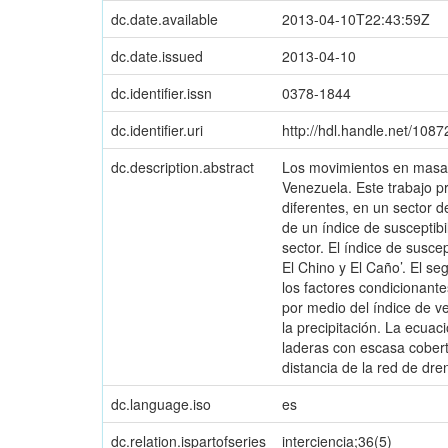
dc.date.available
2013-04-10T22:43:59Z
dc.date.issued
2013-04-10
dc.identifier.issn
0378-1844
dc.identifier.uri
http://hdl.handle.net/108
dc.description.abstract
Los movimientos en masa 
Venezuela. Este trabajo p
diferentes, en un sector 
de un índice de susceptibi
sector. El índice de susce
El Chino y El Caño’. El se
los factores condicionante
por medio del índice de ve
la precipitación. La ecuac
laderas con escasa cober
distancia de la red de dre
dc.language.iso
es
dc.relation.ispartofseries
interciencia;36(5)