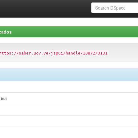
icados
https://saber.ucv.ve/jspui/handle/10872/3131
rina