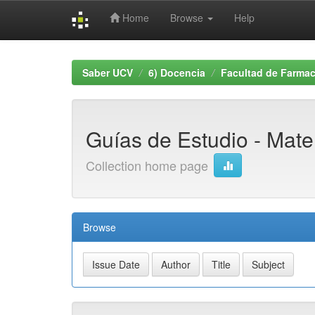
Home
Browse
Help
Skip
navigation
Saber UCV
6) Docencia
Facultad de Farmac
Guías de Estudio - Mate
Collection home page
Browse