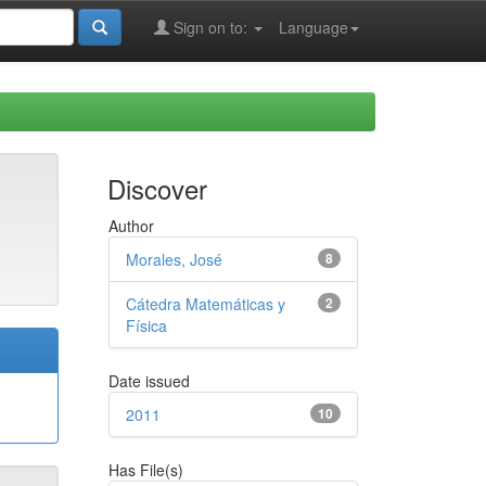
Sign on to:
Language
Discover
Author
Morales, José
8
Cátedra Matemáticas y
2
Física
Date issued
2011
10
Has File(s)