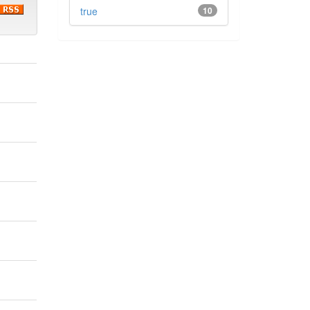
true
10