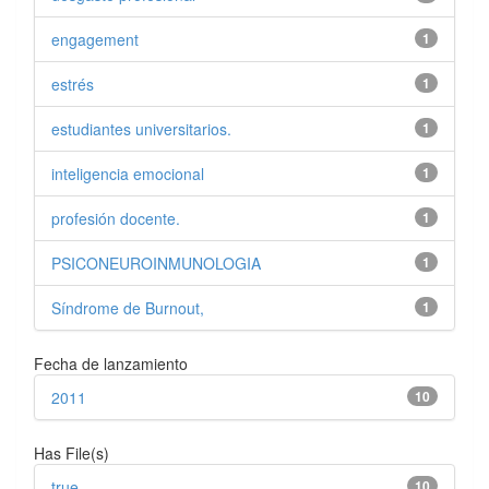
engagement
1
estrés
1
estudiantes universitarios.
1
inteligencia emocional
1
profesión docente.
1
PSICONEUROINMUNOLOGIA
1
Síndrome de Burnout,
1
Fecha de lanzamiento
2011
10
Has File(s)
true
10