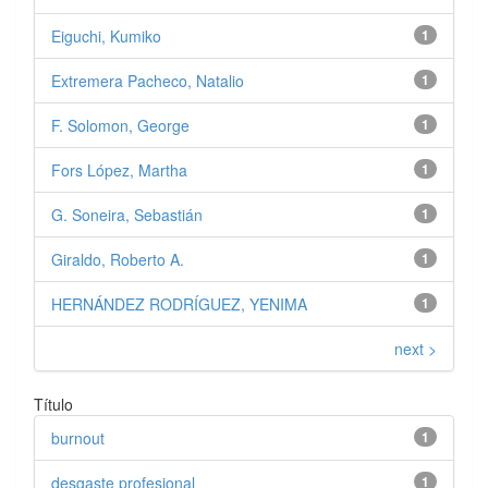
Eiguchi, Kumiko
1
Extremera Pacheco, Natalio
1
F. Solomon, George
1
Fors López, Martha
1
G. Soneira, Sebastián
1
Giraldo, Roberto A.
1
HERNÁNDEZ RODRÍGUEZ, YENIMA
1
next >
Título
burnout
1
desgaste profesional
1