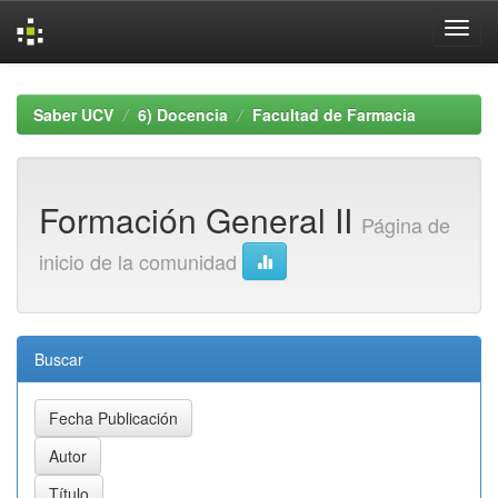
Skip
navigation
Saber UCV
6) Docencia
Facultad de Farmacia
Formación General II
Página de
inicio de la comunidad
Buscar