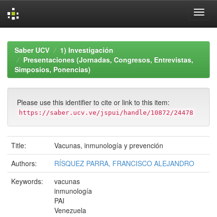
Skip
navigation
Saber UCV
1) Investigación
Presentaciones (Jornadas, Congresos, Entrevistas,
Simposios, Ponencias)
Please use this identifier to cite or link to this item:
https://saber.ucv.ve/jspui/handle/10872/24478
Title:
Vacunas, inmunología y prevención
Authors:
RÍSQUEZ PARRA, FRANCISCO ALEJANDRO
Keywords:
vacunas
inmunología
PAI
Venezuela