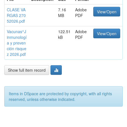
CLASE VA
7.16
Adobe
View/Open
RGAS 270
MB
PDF
52026.pdf
Vacunas^J
122.51
Adobe
View/Open
inmunologí
kB
PDF
a y preven
ción risque
z 2026.pdf
Show full item record
Items in DSpace are protected by copyright, with all rights
reserved, unless otherwise indicated.