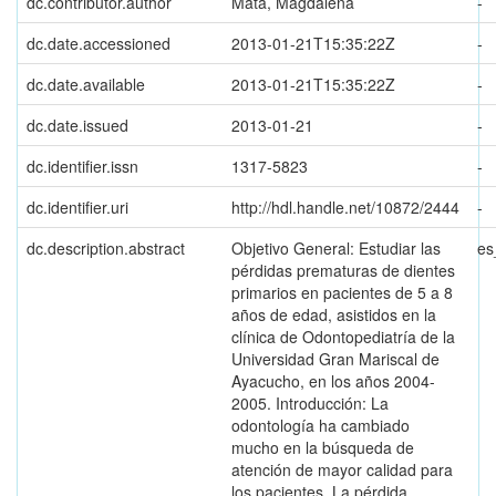
dc.contributor.author
Mata, Magdalena
-
dc.date.accessioned
2013-01-21T15:35:22Z
-
dc.date.available
2013-01-21T15:35:22Z
-
dc.date.issued
2013-01-21
-
dc.identifier.issn
1317-5823
-
dc.identifier.uri
http://hdl.handle.net/10872/2444
-
dc.description.abstract
Objetivo General: Estudiar las
es
pérdidas prematuras de dientes
primarios en pacientes de 5 a 8
años de edad, asistidos en la
clínica de Odontopediatría de la
Universidad Gran Mariscal de
Ayacucho, en los años 2004-
2005. Introducción: La
odontología ha cambiado
mucho en la búsqueda de
atención de mayor calidad para
los pacientes. La pérdida