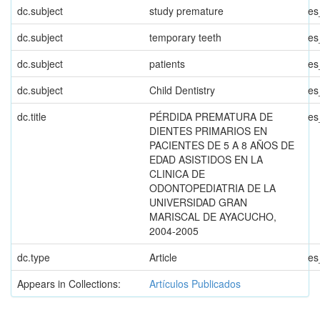
dc.subject
study premature
es
dc.subject
temporary teeth
es
dc.subject
patients
es
dc.subject
Child Dentistry
es
dc.title
PÉRDIDA PREMATURA DE
es
DIENTES PRIMARIOS EN
PACIENTES DE 5 A 8 AÑOS DE
EDAD ASISTIDOS EN LA
CLINICA DE
ODONTOPEDIATRIA DE LA
UNIVERSIDAD GRAN
MARISCAL DE AYACUCHO,
2004-2005
dc.type
Article
es
Appears in Collections:
Artículos Publicados