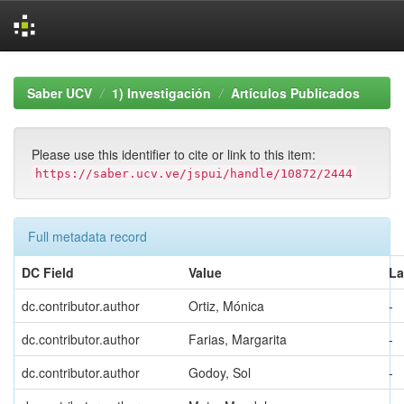
Skip
navigation
Saber UCV
1) Investigación
Artículos Publicados
Please use this identifier to cite or link to this item:
https://saber.ucv.ve/jspui/handle/10872/2444
Full metadata record
DC Field
Value
L
dc.contributor.author
Ortiz, Mónica
-
dc.contributor.author
Farias, Margarita
-
dc.contributor.author
Godoy, Sol
-