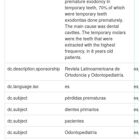
premature exodoncy in
temporary teeth, 70% of which
were temporary teeth
exodontias done prematurely.
The main cause was dental
cavities. The temporary molars
were the teeth that were
extracted with the highest
frequency, in 8 years old
patients.
dc.description.sponsorship
Revista Latinoamericana de
es
Ortodoncia y Odontopediatría.
dc.language.iso
es
es
dc.subject
pérdidas prematuras
es
dc.subject
dientes primarios
es
dc.subject
pacientes
es
dc.subject
Odontopediatría
es