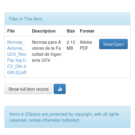
Files in This Item:
File
Description
Size
Format
Normas_
Normas para A
2.13
Adobe
View/Open
Autores_
utores de la Fa
MB
PDF
UCV_Rev.
cultad de Ingen
Fac.Ing.U
ieria UCV
CV_[Ver.2
026.2].pdf
Show full item record
Items in DSpace are protected by copyright, with all rights
reserved, unless otherwise indicated.