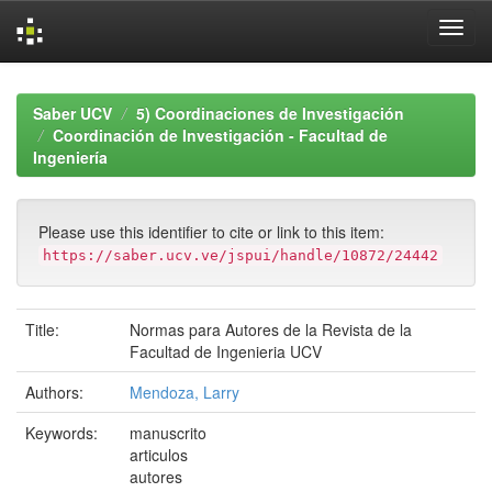
Skip
navigation
Saber UCV
5) Coordinaciones de Investigación
Coordinación de Investigación - Facultad de
Ingeniería
Please use this identifier to cite or link to this item:
https://saber.ucv.ve/jspui/handle/10872/24442
Title:
Normas para Autores de la Revista de la
Facultad de Ingenieria UCV
Authors:
Mendoza, Larry
Keywords:
manuscrito
articulos
autores