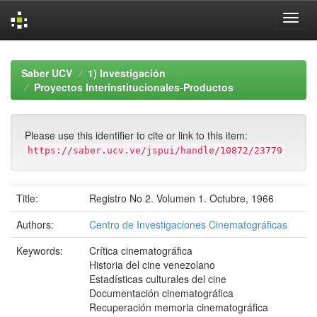
Skip
navigation
Saber UCV
1) Investigación
Proyectos Interinstitucionales-Productos
Please use this identifier to cite or link to this item:
https://saber.ucv.ve/jspui/handle/10872/23779
Title:
Registro No 2. Volumen 1. Octubre, 1966
Authors:
Centro de Investigaciones Cinematográficas
Keywords:
Crítica cinematográfica
Historia del cine venezolano
Estadísticas culturales del cine
Documentación cinematográfica
Recuperación memoria cinematográfica