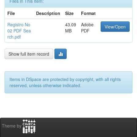
Files in This Item:
File
Description
Size
Format
Registro No
43.09
Adobe
View/Open
02 PDF Sea
MB
PDF
rch.pdf
Show full item record
Items in DSpace are protected by copyright, with all rights
reserved, unless otherwise indicated.
Theme by