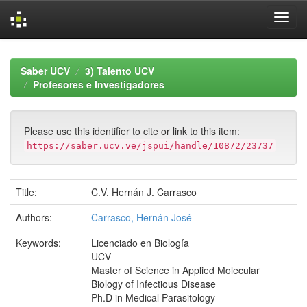
Skip
navigation
Saber UCV
3) Talento UCV
Profesores e Investigadores
Please use this identifier to cite or link to this item:
https://saber.ucv.ve/jspui/handle/10872/23737
Title:
C.V. Hernán J. Carrasco
Authors:
Carrasco, Hernán José
Keywords:
Licenciado en Biología
UCV
Master of Science in Applied Molecular
Biology of Infectious Disease
Ph.D in Medical Parasitology