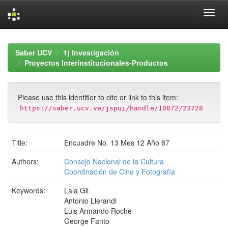
Skip
navigation
Saber UCV
1) Investigación
Proyectos Interinstitucionales-Productos
Please use this identifier to cite or link to this item:
https://saber.ucv.ve/jspui/handle/10872/23728
Title:
Encuadre No. 13 Mes 12 Año 87
Authors:
Consejo Nacional de la Cultura
Coordinación de Cine y Fotografía
Keywords:
Lala Gil
Antonio Llerandi
Luis Armando Roche
George Fanto