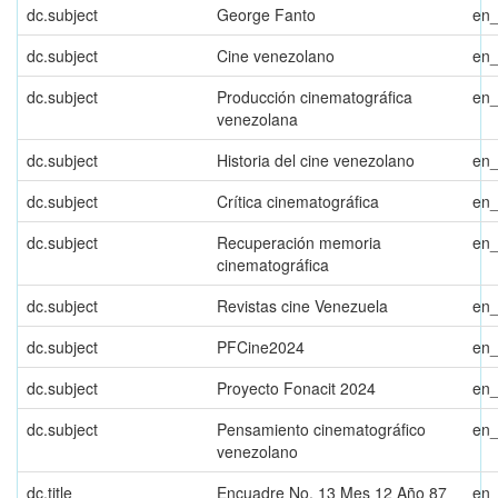
dc.subject
George Fanto
en
dc.subject
Cine venezolano
en
dc.subject
Producción cinematográfica
en
venezolana
dc.subject
Historia del cine venezolano
en
dc.subject
Crítica cinematográfica
en
dc.subject
Recuperación memoria
en
cinematográfica
dc.subject
Revistas cine Venezuela
en
dc.subject
PFCine2024
en
dc.subject
Proyecto Fonacit 2024
en
dc.subject
Pensamiento cinematográfico
en
venezolano
dc.title
Encuadre No. 13 Mes 12 Año 87
en