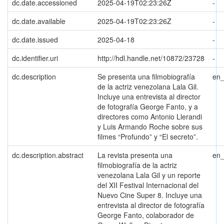
dc.date.accessioned
2025-04-19T02:23:26Z
-
dc.date.available
2025-04-19T02:23:26Z
-
dc.date.issued
2025-04-18
-
dc.identifier.uri
http://hdl.handle.net/10872/23728
-
dc.description
Se presenta una filmobiografía
en
de la actriz venezolana Lala Gil.
Incluye una entrevista al director
de fotografía George Fanto, y a
directores como Antonio Llerandi
y Luis Armando Roche sobre sus
filmes “Profundo” y “El secreto”.
dc.description.abstract
La revista presenta una
en
filmobiografía de la actriz
venezolana Lala Gil y un reporte
del XII Festival Internacional del
Nuevo Cine Super 8. Incluye una
entrevista al director de fotografía
George Fanto, colaborador de