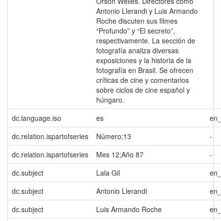
Orson Welles. Directores como
Antonio Llerandi y Luis Armando
Roche discuten sus filmes
“Profundo” y “El secreto”,
respectivamente. La sección de
fotografía analiza diversas
exposiciones y la historia de la
fotografía en Brasil. Se ofrecen
críticas de cine y comentarios
sobre ciclos de cine español y
húngaro.
dc.language.iso
es
en
dc.relation.ispartofseries
Número;13
-
dc.relation.ispartofseries
Mes 12;Año 87
-
dc.subject
Lala Gil
en
dc.subject
Antonio Llerandi
en
dc.subject
Luis Armando Roche
en