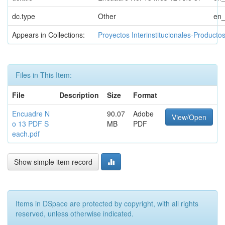
dc.type
Other
en
Appears in Collections:
Proyectos Interinstitucionales-Producto
Files in This Item:
File
Description
Size
Format
Encuadre N
90.07
Adobe
View/Open
o 13 PDF S
MB
PDF
each.pdf
Show simple item record
Items in DSpace are protected by copyright, with all rights
reserved, unless otherwise indicated.