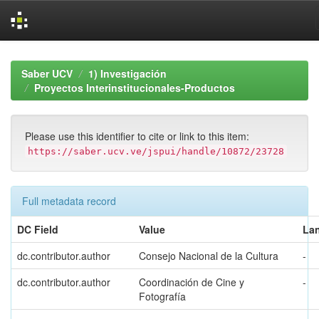
Skip
navigation
Saber UCV
1) Investigación
Proyectos Interinstitucionales-Productos
Please use this identifier to cite or link to this item:
https://saber.ucv.ve/jspui/handle/10872/23728
Full metadata record
DC Field
Value
La
dc.contributor.author
Consejo Nacional de la Cultura
-
dc.contributor.author
Coordinación de Cine y
-
Fotografía