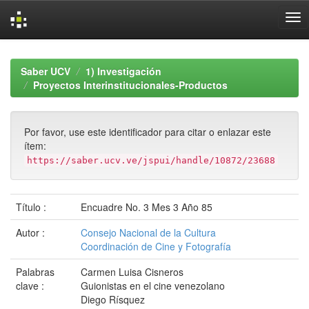
Skip
navigation
Saber UCV
1) Investigación
Proyectos Interinstitucionales-Productos
Por favor, use este identificador para citar o enlazar este
ítem:
https://saber.ucv.ve/jspui/handle/10872/23688
Título :
Encuadre No. 3 Mes 3 Año 85
Autor :
Consejo Nacional de la Cultura
Coordinación de Cine y Fotografía
Palabras
Carmen Luisa Cisneros
clave :
Guionistas en el cine venezolano
Diego Rísquez