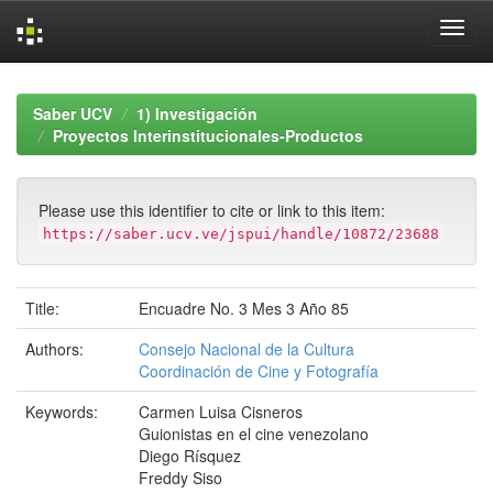
Skip
navigation
Saber UCV
1) Investigación
Proyectos Interinstitucionales-Productos
Please use this identifier to cite or link to this item:
https://saber.ucv.ve/jspui/handle/10872/23688
Title:
Encuadre No. 3 Mes 3 Año 85
Authors:
Consejo Nacional de la Cultura
Coordinación de Cine y Fotografía
Keywords:
Carmen Luisa Cisneros
Guionistas en el cine venezolano
Diego Rísquez
Freddy Siso