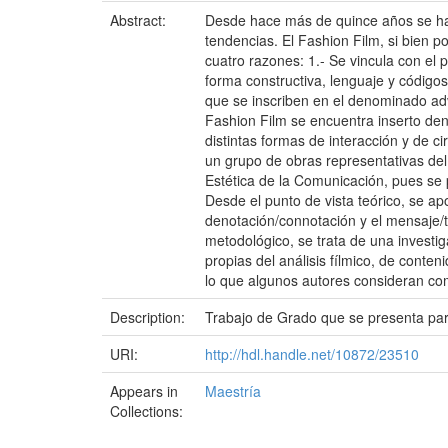
Abstract:
Desde hace más de quince años se ha
tendencias. El Fashion Film, si bien 
cuatro razones: 1.- Se vincula con e
forma constructiva, lenguaje y código
que se inscriben en el denominado adv
Fashion Film se encuentra inserto dent
distintas formas de interacción y de c
un grupo de obras representativas de
Estética de la Comunicación, pues se 
Desde el punto de vista teórico, se apo
denotación/connotación y el mensaje/te
metodológico, se trata de una investig
propias del análisis fílmico, de conte
lo que algunos autores consideran co
Description:
Trabajo de Grado que se presenta para
URI:
http://hdl.handle.net/10872/23510
Appears in
Maestría
Collections: