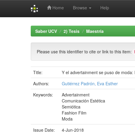
Home
Browse
Help
Skip
navigation
Saber UCV
2) Tesis
Maestría
Please use this identifier to cite or link to this item:
Title:
Y el advertainment se puso de moda: 
Authors:
Gutiérrez Padrón, Eva Esther
Keywords:
Advertainment
Comunicación Estética
Semiótica
Fashion Film
Moda
Issue Date:
4-Jun-2018