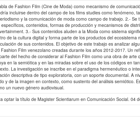
bla de Fashion Film (Cine de Moda) como mecanismo de comunicación
podría incluirse dentro del campo de los films studies como fenómeno,
l periodismo y la comunicación de moda como campo de trabajo. 2.- Se
s específicos, contenidos, formas de producción y mecanismos de distrib
ertainment. 3.- Sus contenidos aluden a la Moda como sistema signific
ro de la cultura digital y forma parte de los productos del ecosistema 
irculación de sus contenidos. El objetivo de este trabajo es analizar 
l Fashion Film venezolano creadas durante los años 2012-2017. Un re
parte del hecho de considerar al Fashion Film como una obra de arte qu
ya en la semiótica y en las miradas sobre el uso de los códigos en tanto
xto. La investigación se inscribe en el paradigma hermenéutico o interp
ación descriptiva de tipo exploratoria, con un soporte documental. A niv
nido y de la imagen en contexto, como sustento del análisis semiótico. 
mo un nuevo género audiovisual.
 optar la título de Magister Scientiarum en Comunicación Social. 04 d