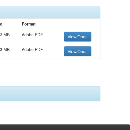
ze
Format
23 MB
Adobe PDF
View/Open
73 MB
Adobe PDF
View/Open