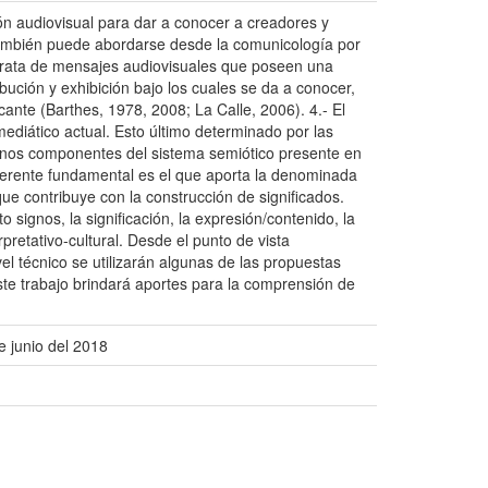
 audiovisual para dar a conocer a creadores y
 también puede abordarse desde la comunicología por
 trata de mensajes audiovisuales que poseen una
ución y exhibición bajo los cuales se da a conocer,
ante (Barthes, 1978, 2008; La Calle, 2006). 4.- El
mediático actual. Esto último determinado por las
algunos componentes del sistema semiótico presente en
ferente fundamental es el que aporta la denominada
e contribuye con la construcción de significados.
 signos, la significación, la expresión/contenido, la
retativo-cultural. Desde el punto de vista
el técnico se utilizarán algunas de las propuestas
Este trabajo brindará aportes para la comprensión de
e junio del 2018