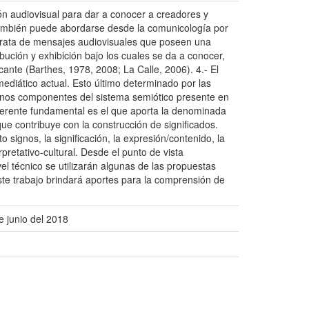
 audiovisual para dar a conocer a creadores y
 también puede abordarse desde la comunicología por
 trata de mensajes audiovisuales que poseen una
ución y exhibición bajo los cuales se da a conocer,
ante (Barthes, 1978, 2008; La Calle, 2006). 4.- El
mediático actual. Esto último determinado por las
algunos componentes del sistema semiótico presente en
ferente fundamental es el que aporta la denominada
e contribuye con la construcción de significados.
 signos, la significación, la expresión/contenido, la
retativo-cultural. Desde el punto de vista
el técnico se utilizarán algunas de las propuestas
Este trabajo brindará aportes para la comprensión de
e junio del 2018