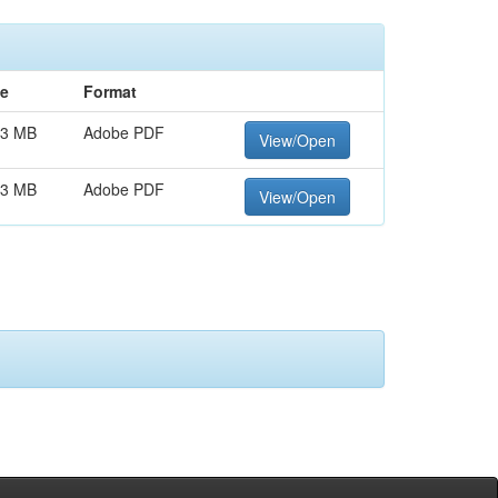
ze
Format
23 MB
Adobe PDF
View/Open
73 MB
Adobe PDF
View/Open