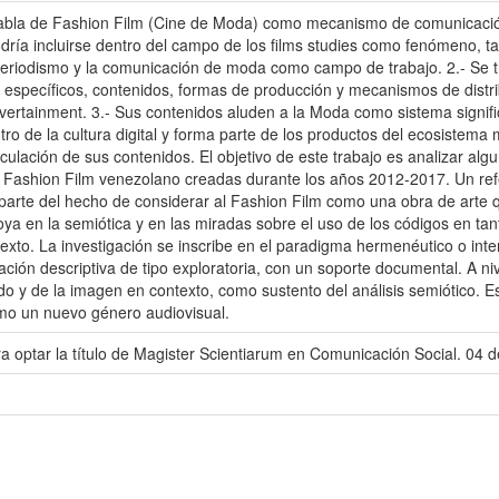
bla de Fashion Film (Cine de Moda) como mecanismo de comunicación
podría incluirse dentro del campo de los films studies como fenómeno,
l periodismo y la comunicación de moda como campo de trabajo. 2.- Se
s específicos, contenidos, formas de producción y mecanismos de distrib
ertainment. 3.- Sus contenidos aluden a la Moda como sistema signific
ro de la cultura digital y forma parte de los productos del ecosistema 
irculación de sus contenidos. El objetivo de este trabajo es analizar 
l Fashion Film venezolano creadas durante los años 2012-2017. Un re
parte del hecho de considerar al Fashion Film como una obra de arte qu
ya en la semiótica y en las miradas sobre el uso de los códigos en tanto
xto. La investigación se inscribe en el paradigma hermenéutico o interp
ación descriptiva de tipo exploratoria, con un soporte documental. A niv
nido y de la imagen en contexto, como sustento del análisis semiótico. 
mo un nuevo género audiovisual.
 optar la título de Magister Scientiarum en Comunicación Social. 04 d