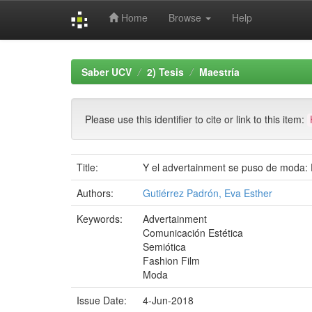
Home
Browse
Help
Skip
navigation
Saber UCV
2) Tesis
Maestría
Please use this identifier to cite or link to this item:
Title:
Y el advertainment se puso de moda: 
Authors:
Gutiérrez Padrón, Eva Esther
Keywords:
Advertainment
Comunicación Estética
Semiótica
Fashion Film
Moda
Issue Date:
4-Jun-2018