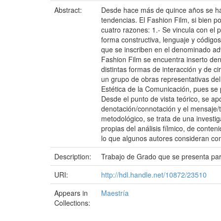
Abstract:
Desde hace más de quince años se ha
tendencias. El Fashion Film, si bien 
cuatro razones: 1.- Se vincula con e
forma constructiva, lenguaje y código
que se inscriben en el denominado adv
Fashion Film se encuentra inserto dent
distintas formas de interacción y de c
un grupo de obras representativas de
Estética de la Comunicación, pues se 
Desde el punto de vista teórico, se apo
denotación/connotación y el mensaje/te
metodológico, se trata de una investig
propias del análisis fílmico, de conte
lo que algunos autores consideran co
Description:
Trabajo de Grado que se presenta para
URI:
http://hdl.handle.net/10872/23510
Appears in
Maestría
Collections: