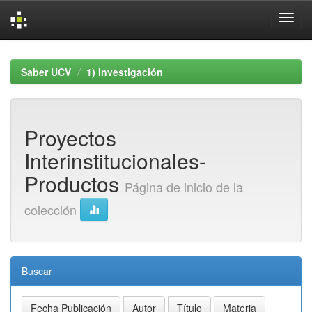
Skip
navigation
Saber UCV
1) Investigación
Proyectos
Interinstitucionales-
Productos
Página de inicio de la
colección
Buscar