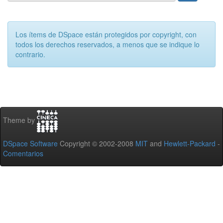
Los ítems de DSpace están protegidos por copyright, con
todos los derechos reservados, a menos que se indique lo
contrario.
Theme by
DSpace Software
Copyright © 2002-2008
MIT
and
Hewlett-Packard
-
Comentarios