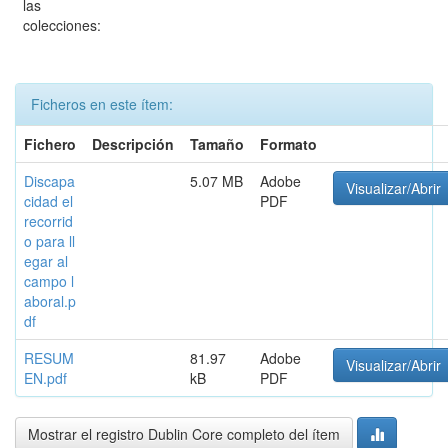
las
colecciones:
Ficheros en este ítem:
Fichero
Descripción
Tamaño
Formato
Discapa
5.07 MB
Adobe
Visualizar/Abrir
cidad el
PDF
recorrid
o para ll
egar al
campo l
aboral.p
df
RESUM
81.97
Adobe
Visualizar/Abrir
EN.pdf
kB
PDF
Mostrar el registro Dublin Core completo del ítem