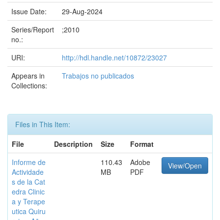
Issue Date:
29-Aug-2024
Series/Report
;2010
no.:
URI:
http://hdl.handle.net/10872/23027
Appears in
Trabajos no publicados
Collections:
Files in This Item:
File
Description
Size
Format
Informe de
110.43
Adobe
View/Open
Actividade
MB
PDF
s de la Cat
edra Clinic
a y Terape
utica Quiru