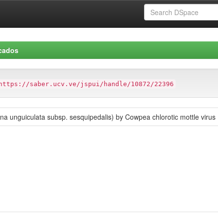
icados
https://saber.ucv.ve/jspui/handle/10872/22396
gna unguiculata subsp. sesquipedalis) by Cowpea chlorotic mottle virus