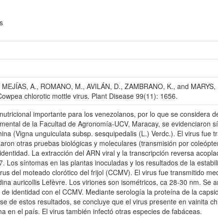
s
, MEJÍAS, A., ROMANO, M., AVILÁN, D., ZAMBRANO, K., and MARYS, E. 
Cowpea chlorotic mottle virus. Plant Disease 99(11): 1656.
tricional importante para los venezolanos, por lo que se considera de 
mental de la Facultad de Agronomía-UCV, Maracay, se evidenciaron s
hina (Vigna unguiculata subsp. sesquipedalis (L.) Verdc.). El virus fu
zaron otras pruebas biológicas y moleculares (transmisión por coleópte
identidad. La extracción del ARN viral y la transcripción reversa acopla
1R7. Los síntomas en las plantas inoculadas y los resultados de la estab
rus del moteado clorótico del frijol (CCMV). El virus fue transmitido med
na auricollis Lefèvre. Los viriones son isométricos, ca 28-30 nm. Se a
e identidad con el CCMV. Mediante serología la proteína de la capsi
se de estos resultados, se concluye que el virus presente en vainita c
na en el país. El virus también infectó otras especies de fabáceas.