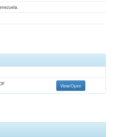
Venezuela.
DF
View/Open