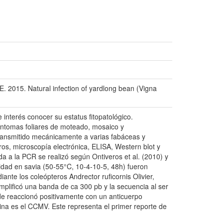
2015. Natural infection of yardlong bean (Vigna
interés conocer su estatus fitopatológico.
íntomas foliares de moteado, mosaico y
e transmitido mecánicamente a varias fabáceas y
ros, microscopía electrónica, ELISA, Western blot y
da a la PCR se realizó según Ontiveros et al. (2010) y
ilidad en savia (50-55°C, 10-4-10-5, 48h) fueron
iante los coleópteros Andrector ruficornis Olivier,
mplificó una banda de ca 300 pb y la secuencia al ser
de reaccionó positivamente con un anticuerpo
hina es el CCMV. Este representa el primer reporte de