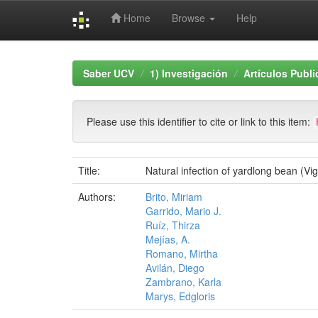
Home
Browse
Help
Skip
navigation
Saber UCV
1) Investigación
Artículos Publ
Please use this identifier to cite or link to this item:
Title:
Natural infection of yardlong bean (Vi
Authors:
Brito, Miriam
Garrido, Mario J.
Ruíz, Thirza
Mejías, A.
Romano, Mirtha
Avilán, Diego
Zambrano, Karla
Marys, Edgloris