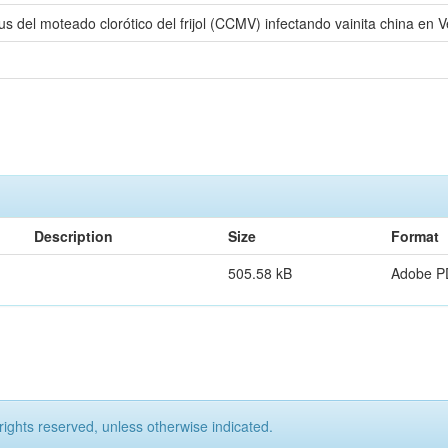
us del moteado clorótico del frijol (CCMV) infectando vainita china en 
Description
Size
Format
505.58 kB
Adobe P
rights reserved, unless otherwise indicated.