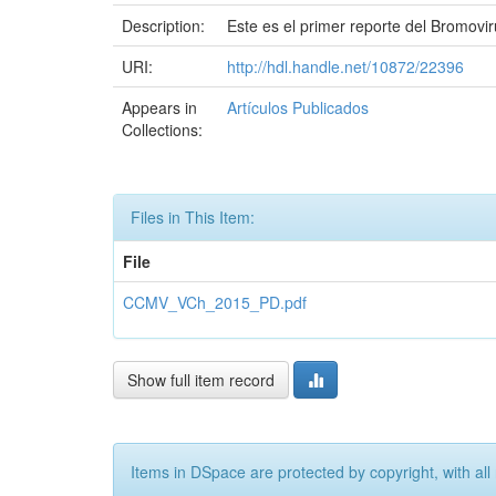
Description:
Este es el primer reporte del Bromovir
URI:
http://hdl.handle.net/10872/22396
Appears in
Artículos Publicados
Collections:
Files in This Item:
File
CCMV_VCh_2015_PD.pdf
Show full item record
Items in DSpace are protected by copyright, with all 