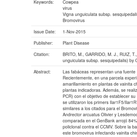
Keywords:
Cowpea
virus
Vigna unguiculata subsp. sesquipedali
Bromovirus
Issue Date:
1-Nov-2015
Publisher:
Plant Disease
Citation:
BRITO, M., GARRIDO, M. J., RUIZ, T.
unguiculata subsp. sesquipedalis) by 
Abstract:
Las fabáceas representan una fuente nu
Recientemente, en una parcela experi
amarillamiento en plantas de vainita c
plantas indicadoras. Además, se reali
PCR) con el objetivo de establecer su 
se utilizaron los primers Ilar1F5/Ilar
similares a los citados para el Bromovi
Andrector arcuatus Olivier y Lesdemodi
comparada en el GenBank arrojó 84% d
policlonal contra el CCMV. Sobre la ba
este bromovirus infectando vainita chi