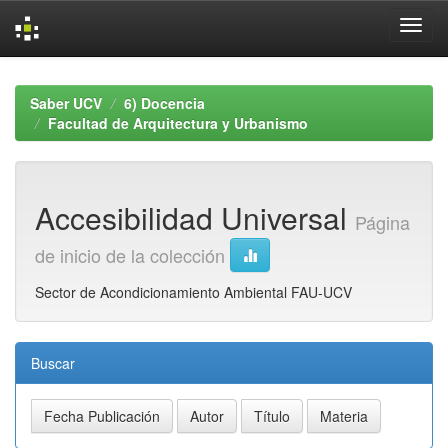
Skip
navigation
Saber UCV
6) Docencia
Facultad de Arquitectura y Urbanismo
Accesibilidad Universal
Página
de inicio de la colección
Sector de Acondicionamiento Ambiental FAU-UCV
Buscar