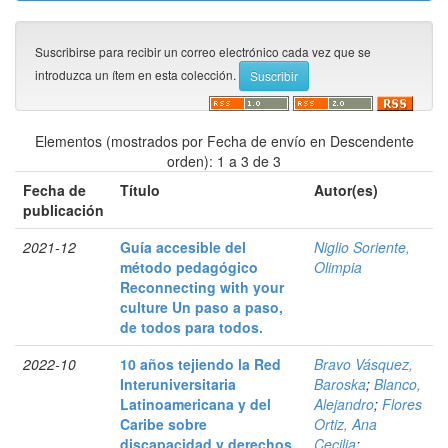
Suscribirse para recibir un correo electrónico cada vez que se
introduzca un ítem en esta colección.
Elementos (mostrados por Fecha de envío en Descendente
orden): 1 a 3 de 3
Fecha de
Título
Autor(es)
publicación
2021-12
Guía accesible del
Niglio Soriente,
método pedagógico
Olimpia
Reconnecting with your
culture Un paso a paso,
de todos para todos.
2022-10
10 años tejiendo la Red
Bravo Vásquez,
Interuniversitaria
Baroska
;
Blanco,
Latinoamericana y del
Alejandro
;
Flores
Caribe sobre
Ortiz, Ana
discapacidad y derechos
Cecilia
;