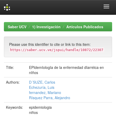
Skip
navigation
Saber UCV
1) Investigación
Artículos Publicados
Please use this identifier to cite or link to this item:
https://saber.ucv.ve/jspui/handle/10872/22307
Title:
EPIdemIologIa de la enfermedad dIarréica en
nIños
Authors:
D´SUZE, Carlos
Echezuría, Luis
fernandez, Mariano
Rísquez Parra, Alejandro
Keywords:
epidemiologia
niños