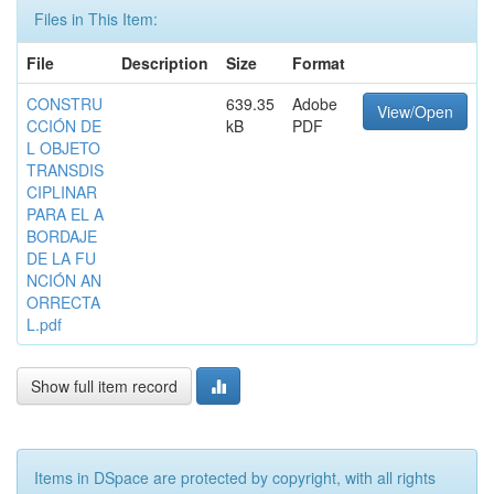
Files in This Item:
File
Description
Size
Format
CONSTRU
639.35
Adobe
View/Open
CCIÓN DE
kB
PDF
L OBJETO
TRANSDIS
CIPLINAR
PARA EL A
BORDAJE
DE LA FU
NCIÓN AN
ORRECTA
L.pdf
Show full item record
Items in DSpace are protected by copyright, with all rights