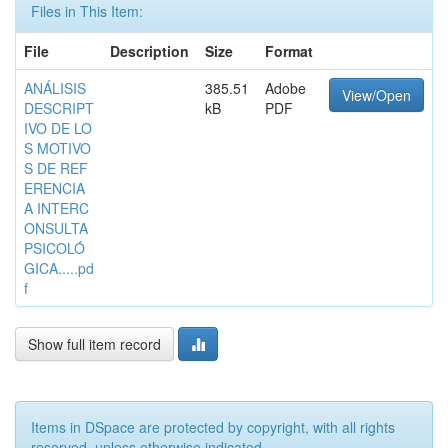
Files in This Item:
File
Description
Size
Format
ANÁLISIS
385.51
Adobe
View/Open
DESCRIPT
kB
PDF
IVO DE LO
S MOTIVO
S DE REF
ERENCIA
A INTERC
ONSULTA
PSICOLÓ
GICA.....pd
f
Show full item record
Items in DSpace are protected by copyright, with all rights
reserved, unless otherwise indicated.