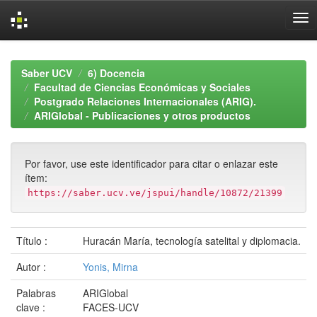
Skip
navigation
Saber UCV
6) Docencia
Facultad de Ciencias Económicas y Sociales
Postgrado Relaciones Internacionales (ARIG).
ARIGlobal - Publicaciones y otros productos
Por favor, use este identificador para citar o enlazar este
ítem:
https://saber.ucv.ve/jspui/handle/10872/21399
Título :
Huracán María, tecnología satelital y diplomacia.
Autor :
Yonis, Mirna
Palabras
ARIGlobal
clave :
FACES-UCV