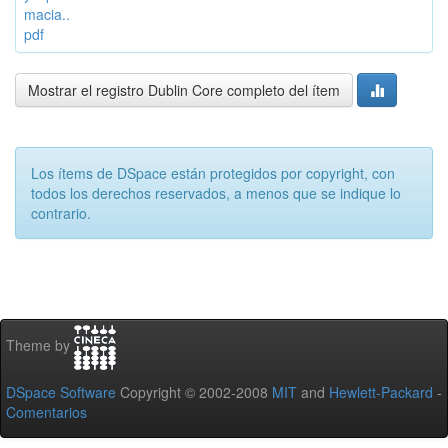
macia..
pdf
Mostrar el registro Dublin Core completo del ítem
Los ítems de DSpace están protegidos por copyright, con
todos los derechos reservados, a menos que se indique lo
contrario.
Theme by
DSpace Software
Copyright © 2002-2008
MIT
and
Hewlett-Packard
-
Comentarios