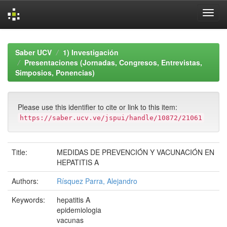
Skip
navigation
Saber UCV
1) Investigación
Presentaciones (Jornadas, Congresos, Entrevistas,
Simposios, Ponencias)
Please use this identifier to cite or link to this item:
https://saber.ucv.ve/jspui/handle/10872/21061
Title:
MEDIDAS DE PREVENCIÓN Y VACUNACIÓN EN
HEPATITIS A
Authors:
Rísquez Parra, Alejandro
Keywords:
hepatitis A
epidemiologia
vacunas