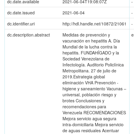
dc.date.available
2021-06-04T19:08:07Z
-
dc.date.issued
2021-06-04
-
dc.identifier.uri
http://hdl.handle.net/10872/21061
-
dc.description.abstract
Medidas de prevención y
e
vacunación en hepatitis A. Día
Mundial de la lucha contra la
hepatitis. FUNDAHÍGADO y la
Sociedad Venezolana de
Infectología. Auditorio Policlínica
Metropolitana. 27 de julio de
2019.Estrategia global
eliminación VHA Prevención -
higiene y saneamiento Vacunas –
universal, población riesgo y
brotes Conclusiones y
recomendaciones para
Venezuela RECOMENDACIONES
Mejora servicio agua segura
intra-domiciliaria Mejora servicio
de aguas residuales Acentuar