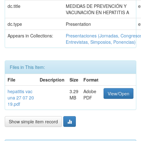
dc.title
MEDIDAS DE PREVENCIÓN Y
e
VACUNACIÓN EN HEPATITIS A
dc.type
Presentation
e
Appears in Collections:
Presentaciones (Jornadas, Congreso
Entrevistas, Simposios, Ponencias)
Files in This Item:
File
Description
Size
Format
hepatitis vac
3.29
Adobe
View/Open
una 27 07 20
MB
PDF
19.pdf
Show simple item record