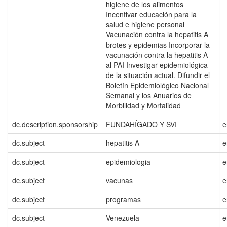
higiene de los alimentos
Incentivar educación para la
salud e higiene personal
Vacunación contra la hepatitis A
brotes y epidemias Incorporar la
vacunación contra la hepatitis A
al PAI Investigar epidemiológica
de la situación actual. Difundir el
Boletín Epidemiológico Nacional
Semanal y los Anuarios de
Morbilidad y Mortalidad
dc.description.sponsorship
FUNDAHÍGADO Y SVI
e
dc.subject
hepatitis A
e
dc.subject
epidemiologia
e
dc.subject
vacunas
e
dc.subject
programas
e
dc.subject
Venezuela
e