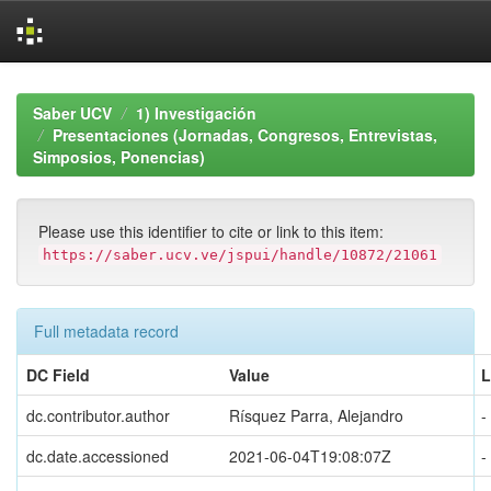
Skip
navigation
Saber UCV
1) Investigación
Presentaciones (Jornadas, Congresos, Entrevistas,
Simposios, Ponencias)
Please use this identifier to cite or link to this item:
https://saber.ucv.ve/jspui/handle/10872/21061
Full metadata record
DC Field
Value
L
dc.contributor.author
Rísquez Parra, Alejandro
-
dc.date.accessioned
2021-06-04T19:08:07Z
-