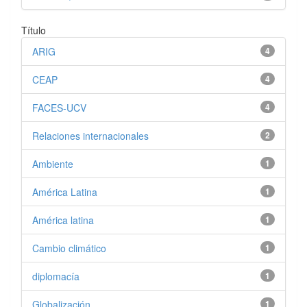
Título
ARIG
4
CEAP
4
FACES-UCV
4
Relaciones internacionales
2
Ambiente
1
América Latina
1
América latina
1
Cambio climático
1
diplomacía
1
Globalización
1