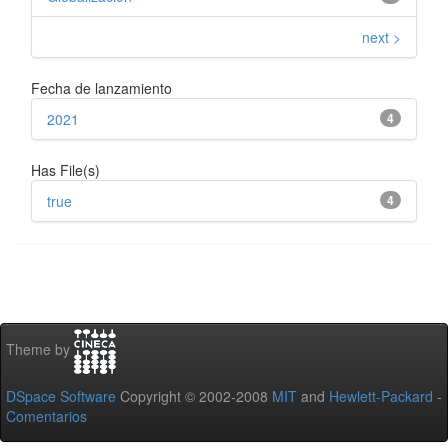
next >
Fecha de lanzamiento
2021
4
Has File(s)
true
4
Theme by
DSpace Software
Copyright © 2002-2008
MIT
and
Hewlett-Packard
-
Comentarios