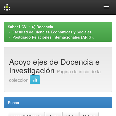
Skip
navigation
Saber UCV
6) Docencia
Facultad de Ciencias Económicas y Sociales
Postgrado Relaciones Internacionales (ARIG).
Apoyo ejes de Docencia e
Investigación
Página de inicio de la
colección
Buscar