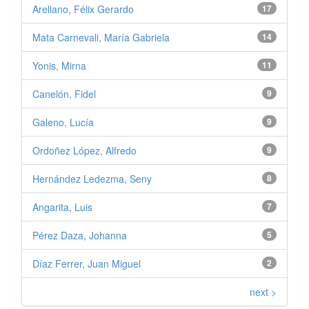
Arellano, Félix Gerardo
17
Mata Carnevali, María Gabriela
14
Yonis, Mirna
11
Canelón, Fidel
9
Galeno, Lucía
9
Ordoñez López, Alfredo
9
Hernández Ledezma, Seny
8
Angarita, Luis
7
Pérez Daza, Johanna
5
Díaz Ferrer, Juan Miguel
2
next >