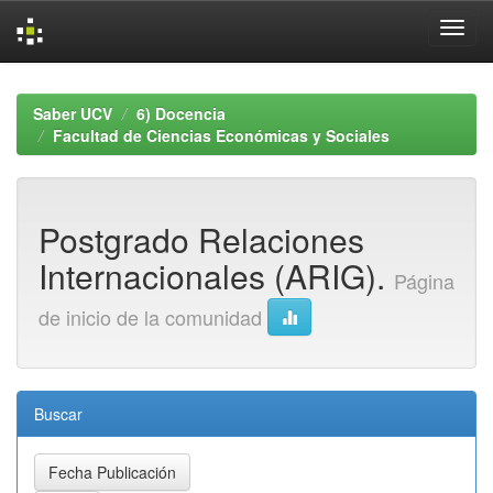
Skip
navigation
Saber UCV
6) Docencia
Facultad de Ciencias Económicas y Sociales
Postgrado Relaciones
Internacionales (ARIG).
Página
de inicio de la comunidad
Buscar