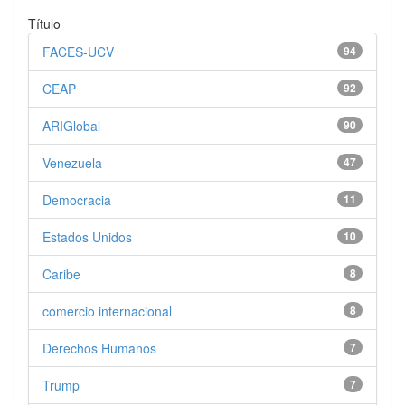
Título
FACES-UCV
94
CEAP
92
ARIGlobal
90
Venezuela
47
Democracia
11
Estados Unidos
10
Caribe
8
comercio internacional
8
Derechos Humanos
7
Trump
7