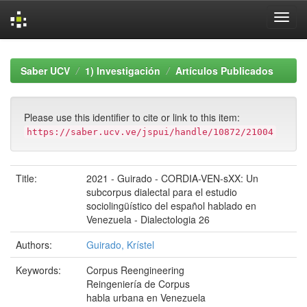
Skip
navigation
Saber UCV
1) Investigación
Artículos Publicados
Please use this identifier to cite or link to this item:
https://saber.ucv.ve/jspui/handle/10872/21004
Title:
2021 - Guirado - CORDIA-VEN-sXX: Un
subcorpus dialectal para el estudio
sociolingüístico del español hablado en
Venezuela - Dialectologia 26
Authors:
Guirado, Krístel
Keywords:
Corpus Reengineering
Reingeniería de Corpus
habla urbana en Venezuela