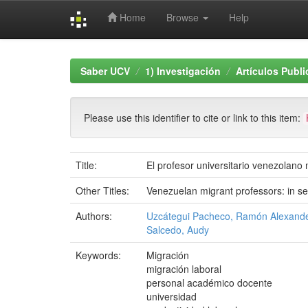
Home
Browse
Help
Skip
navigation
Saber UCV
1) Investigación
Artículos Publ
Please use this identifier to cite or link to this item:
Title:
El profesor universitario venezolano
Other Titles:
Venezuelan migrant professors: in sea
Authors:
Uzcátegui Pacheco, Ramón Alexand
Salcedo, Audy
Keywords:
Migración
migración laboral
personal académico docente
universidad