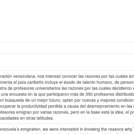
ración venezolana, nos interesó conocer las razones por las cuales em
enta el país caribeño incluye el éxodo de talento humano, de personal
stra de profesores universitarios las razones por las cuales decidieron
de una encuesta en la que participaron más de 350 profesores distribuido
en búsqueda de un mejor futuro; optan por nuevas y mejores condicion
ecuperar la productividad perdida a causa del desmejoramiento en las 
esores emigran por varias razones, pero en la base está la idea, el p
acidades en otras latitudes.
ezuela’s emigration, we were interested in knowing the reasons why 