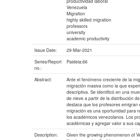
productividad laboral
Venezuela
Migration
highly skilled migration
professors
university
academic productivity
Issue Date:
29-Mar-2021
Series/Report
Paideia;66
no.:
Abstract:
Ante el fenómeno creciente de la mig
migración masiva como la que experim
descriptiva. Se identificó en una mue
de nieve a partir de la distribución 
destaca que los profesores emigran 
migración es una oportunidad para r
los académicos venezolanos. Los prof
académicas y agregar valor a sus cap
Description:
Given the growing phenomenon of Ven