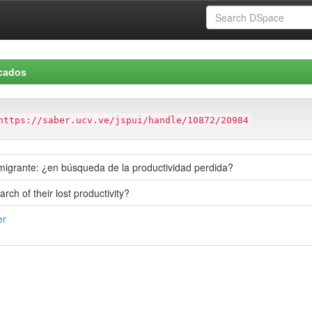
icados
https://saber.ucv.ve/jspui/handle/10872/20984
 migrante: ¿en búsqueda de la productividad perdida?
rch of their lost productivity?
er