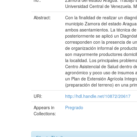
no.:
Zamora del estado Aragua. Trabajo E
Universidad Central de Venezuela. M
Abstract:
Con la finalidad de realizar un diagn
municipio Zamora del estado Aragua,
ambos asentamientos. La técnica de r
posteriormente se aplicó un Diagnóst
corresponden con la presencia de un
de organización informal de producto
son mayormente productores domicilia
la localidad. Los principales problem
Centro Asistencial de Salud dentro d
agronómico y poco uso de insumos agr
un Plan de Extensión Agrícola Integr
(preparación del terreno) en una pri
URI:
http://hdl.handle.net/10872/20617
Appears in
Pregrado
Collections: