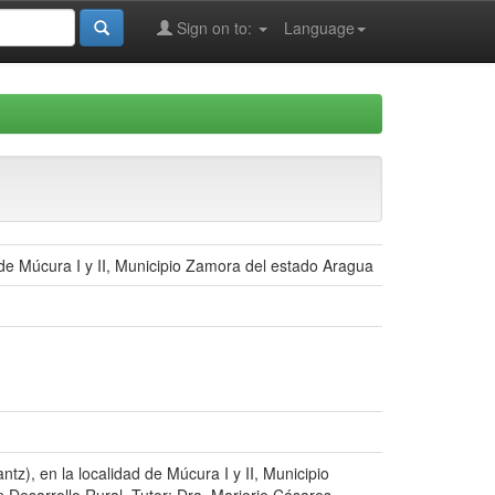
Sign on to:
Language
 de Múcura I y II, Municipio Zamora del estado Aragua
tz), en la localidad de Múcura I y II, Municipio