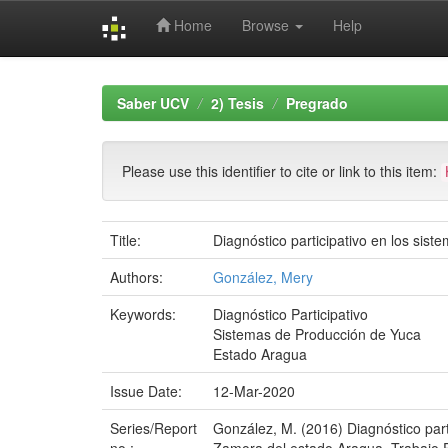
Home
Browse
Help
Skip
navigation
Saber UCV
2) Tesis
Pregrado
Please use this identifier to cite or link to this item:
Title:
Diagnóstico participativo en los sis
Authors:
González, Mery
Keywords:
Diagnóstico Participativo
Sistemas de Producción de Yuca
Estado Aragua
Issue Date:
12-Mar-2020
Series/Report
González, M. (2016) Diagnóstico parti