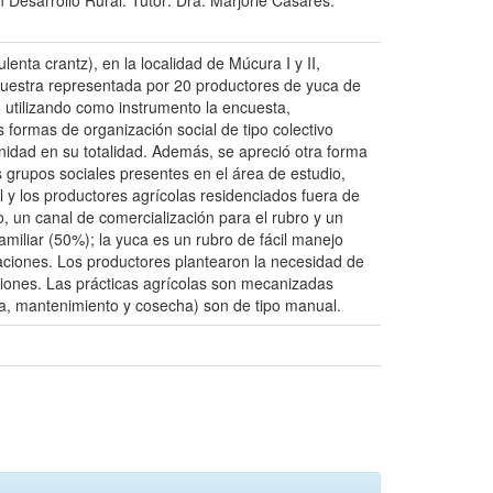
Desarrollo Rural. Tutor: Dra. Marjorie Cásares.
enta crantz), en la localidad de Múcura I y II,
muestra representada por 20 productores de yuca de
 utilizando como instrumento la encuesta,
 formas de organización social de tipo colectivo
idad en su totalidad. Además, se apreció otra forma
 grupos sociales presentes en el área de estudio,
 y los productores agrícolas residenciados fuera de
o, un canal de comercialización para el rubro y un
miliar (50%); la yuca es un rubro de fácil manejo
zaciones. Los productores plantearon la necesidad de
uciones. Las prácticas agrícolas son mecanizadas
bra, mantenimiento y cosecha) son de tipo manual.