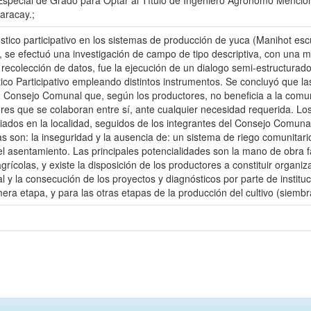
special de Grado para Optar al Título de Ingeniero Agrónomo Mención 
aracay.;
óstico participativo en los sistemas de producción de yuca (Manihot escul
 se efectuó una investigación de campo de tipo descriptiva, con una 
ecolección de datos, fue la ejecución de un dialogo semi-estructurado
ico Participativo empleando distintos instrumentos. Se concluyó que las
 Consejo Comunal que, según los productores, no beneficia a la comun
res que se colaboran entre sí, ante cualquier necesidad requerida. Los
dos en la localidad, seguidos de los integrantes del Consejo Comunal
as son: la inseguridad y la ausencia de: un sistema de riego comunitari
el asentamiento. Las principales potencialidades son la mano de obra fa
ícolas, y existe la disposición de los productores a constituir organi
al y la consecución de los proyectos y diagnósticos por parte de instit
mera etapa, y para las otras etapas de la producción del cultivo (siem