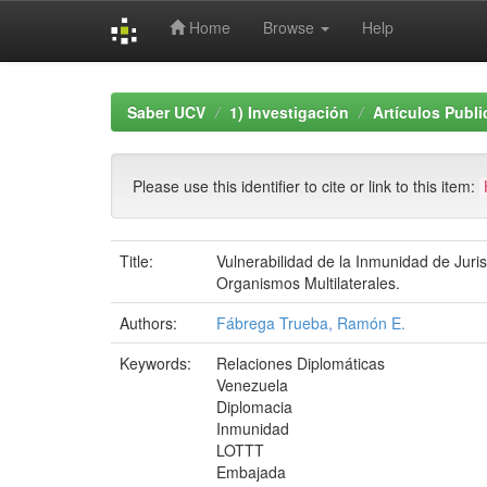
Home
Browse
Help
Skip
navigation
Saber UCV
1) Investigación
Artículos Publ
Please use this identifier to cite or link to this item:
Title:
Vulnerabilidad de la Inmunidad de Juri
Organismos Multilaterales.
Authors:
Fábrega Trueba, Ramón E.
Keywords:
Relaciones Diplomáticas
Venezuela
Diplomacia
Inmunidad
LOTTT
Embajada