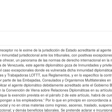
receptor no le exime de la jurisdicción de Estado acreditante al agente
 inmunidad jurisdiccional ante los tribunales, con positivas excepcion
de ofrecer, un panorama de las normas de derecho internacional en la m
na de Venezuela, este agente diplomático goza de Inmunidades y privil
l caso excepcionales donde es vulnerada dicha inmunidad diplomática en
es y Trabajadoras LOTTT, sus Reglamentos, y en lo específico la contra
r parte de las Embajadas, Consulados y Organismos Multilaterales en s
plicar el agente diplomático debidamente acreditado ante el Gobierno B
en la Convención de Viena sobre Relaciones Diplomáticas en su artícul
ue la exención prevista en el párrafo 2 de este artículo, habrá de cum
pongan a los empleadores.” Por lo que en principio en concordancia a l
ocial y no en otras materias como ingreso, ascenso, traslado, suspensi
iccional; y demás beneficios laborales. Se pretende aclarar e incursion