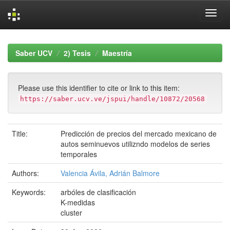
Skip
navigation
Saber UCV
2) Tesis
Maestría
Please use this identifier to cite or link to this item:
https://saber.ucv.ve/jspui/handle/10872/20568
Title:
Predicción de precios del mercado mexicano de
autos seminuevos utilizndo modelos de series
temporales
Authors:
Valencia Ávila, Adrián Balmore
Keywords:
arbóles de clasificación
K-medidas
cluster